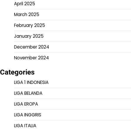
April 2025
March 2025
February 2025
January 2025
December 2024
November 2024
Categories
LIGA 1 INDONESIA
LIGA BELANDA
LIGA EROPA
LIGA INGGRIS
LIGA ITALIA