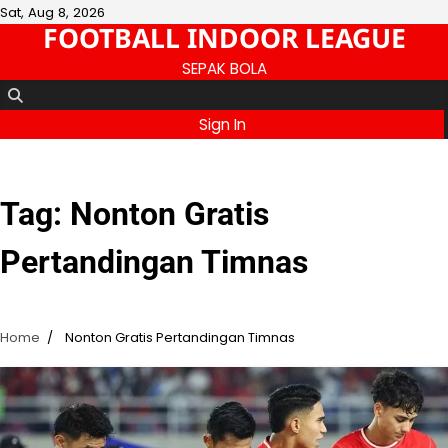
Skip
Sat, Aug 8, 2026
FOOTBALL INDOOR LEAGUE
to
content
SEPAK BOLA
Sign In
Tag:
Nonton Gratis
Pertandingan Timnas
Home
Nonton Gratis Pertandingan Timnas