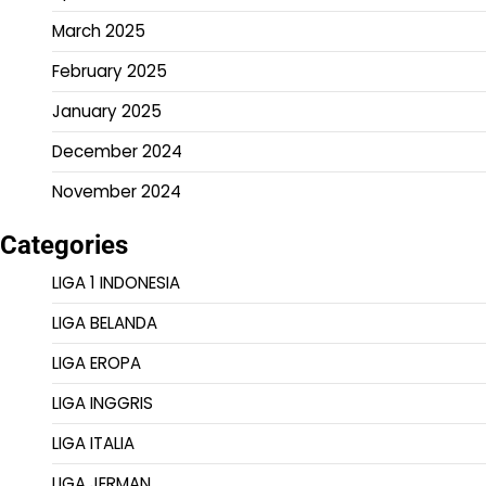
March 2025
February 2025
January 2025
December 2024
November 2024
Categories
LIGA 1 INDONESIA
LIGA BELANDA
LIGA EROPA
LIGA INGGRIS
LIGA ITALIA
LIGA JERMAN