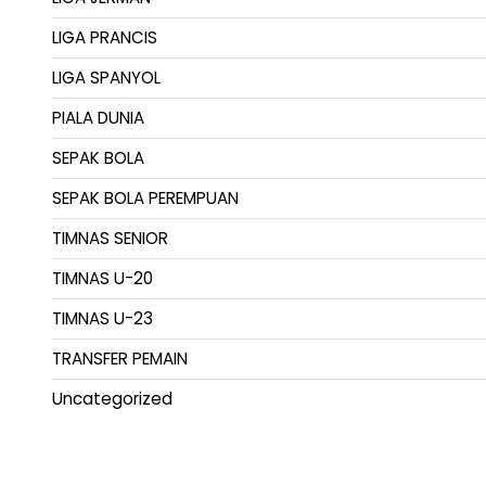
LIGA PRANCIS
LIGA SPANYOL
PIALA DUNIA
SEPAK BOLA
SEPAK BOLA PEREMPUAN
TIMNAS SENIOR
TIMNAS U-20
TIMNAS U-23
TRANSFER PEMAIN
Uncategorized