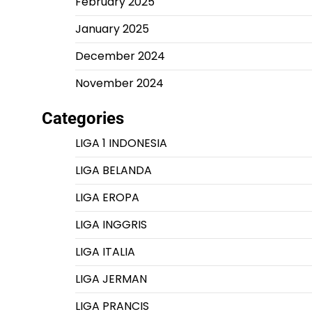
February 2025
January 2025
December 2024
November 2024
Categories
LIGA 1 INDONESIA
LIGA BELANDA
LIGA EROPA
LIGA INGGRIS
LIGA ITALIA
LIGA JERMAN
LIGA PRANCIS