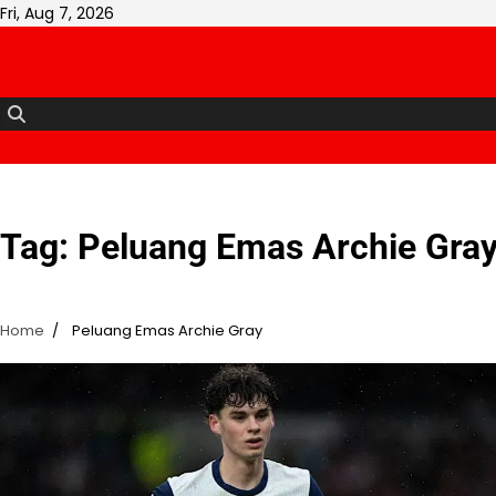
Skip
Fri, Aug 7, 2026
to
content
Tag:
Peluang Emas Archie Gra
Home
Peluang Emas Archie Gray