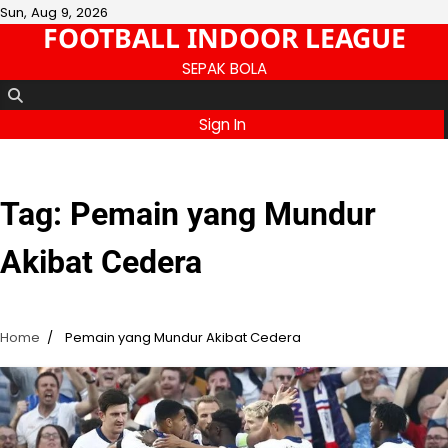
Skip
Sun, Aug 9, 2026
FOOTBALL INDOOR LEAGUE
to
content
SEPAK BOLA
Sign In
Tag:
Pemain yang Mundur
Akibat Cedera
Home
Pemain yang Mundur Akibat Cedera