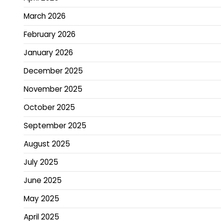
March 2026
February 2026
January 2026
December 2025
November 2025
October 2025
September 2025
August 2025
July 2025
June 2025
May 2025
April 2025