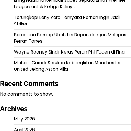
Erling Haaland Kembali Sabet Sepatu Emas Premier
League untuk Ketiga Kalinya
Terungkap! Leny Yoro Ternyata Pernah Ingin Jadi
Striker
Barcelona Bersiap Ubah Lini Depan dengan Melepas
Ferran Torres
Wayne Rooney Sindir Keras Peran Phil Foden di Final
Michael Carrick Serukan Kebangkitan Manchester
United Jelang Aston Villa
Recent Comments
No comments to show.
Archives
May 2026
April 2026