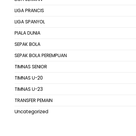
LIGA PRANCIS
LIGA SPANYOL
PIALA DUNIA
SEPAK BOLA
SEPAK BOLA PEREMPUAN
TIMNAS SENIOR
TIMNAS U-20
TIMNAS U-23
TRANSFER PEMAIN
Uncategorized