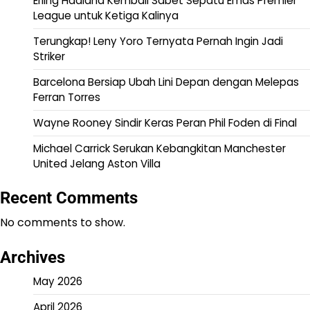
Erling Haaland Kembali Sabet Sepatu Emas Premier
League untuk Ketiga Kalinya
Terungkap! Leny Yoro Ternyata Pernah Ingin Jadi
Striker
Barcelona Bersiap Ubah Lini Depan dengan Melepas
Ferran Torres
Wayne Rooney Sindir Keras Peran Phil Foden di Final
Michael Carrick Serukan Kebangkitan Manchester
United Jelang Aston Villa
Recent Comments
No comments to show.
Archives
May 2026
April 2026