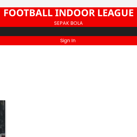
FOOTBALL INDOOR LEAGUE
SEPAK BOLA
Sign In