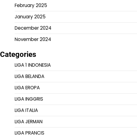
February 2025
January 2025
December 2024
November 2024
Categories
LIGA 1 INDONESIA
LIGA BELANDA
LIGA EROPA
LIGA INGGRIS
LIGA ITALIA
LIGA JERMAN
LIGA PRANCIS