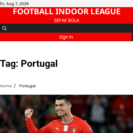
Skip
Fri, Aug 7, 2026
FOOTBALL INDOOR LEAGUE
to
content
SEPAK BOLA
Sign In
Tag:
Portugal
Home
Portugal