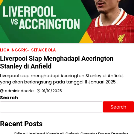
LIGA INGGRIS
SEPAK BOLA
Liverpool Siap Menghadapi Accrington
Stanley di Anfield
Liverpool siap menghadapi Accrington Stanley di Anfield,
yang akan berlangsung pada tanggal 11 Januari 2025…
adminindoorle
01/10/2025
Search
Search
Recent Posts