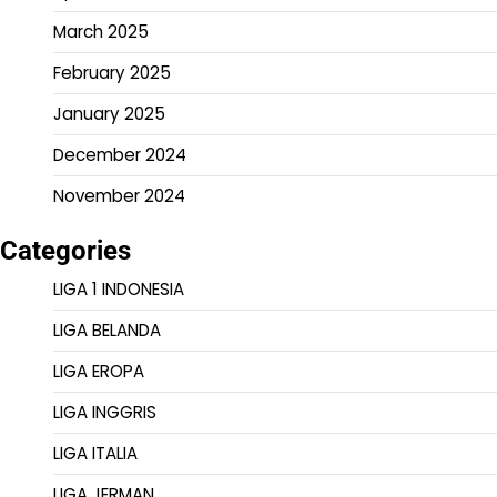
March 2025
February 2025
January 2025
December 2024
November 2024
Categories
LIGA 1 INDONESIA
LIGA BELANDA
LIGA EROPA
LIGA INGGRIS
LIGA ITALIA
LIGA JERMAN