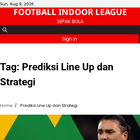
Skip
Sun, Aug 9, 2026
FOOTBALL INDOOR LEAGUE
to
content
SEPAK BOLA
Sign In
Tag:
Prediksi Line Up dan
Strategi
Home
Prediksi Line Up dan Strategi