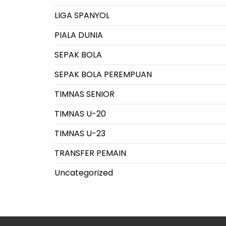
LIGA SPANYOL
PIALA DUNIA
SEPAK BOLA
SEPAK BOLA PEREMPUAN
TIMNAS SENIOR
TIMNAS U-20
TIMNAS U-23
TRANSFER PEMAIN
Uncategorized