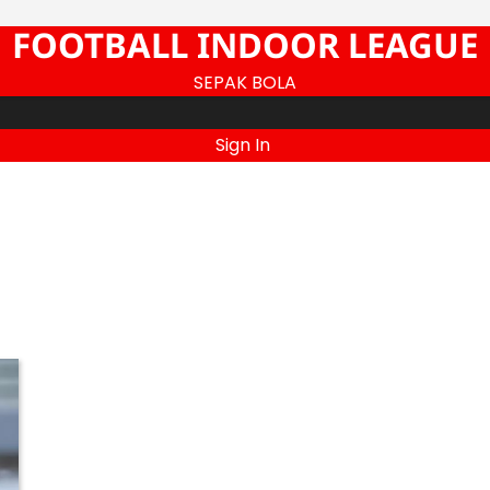
FOOTBALL INDOOR LEAGUE
SEPAK BOLA
Sign In