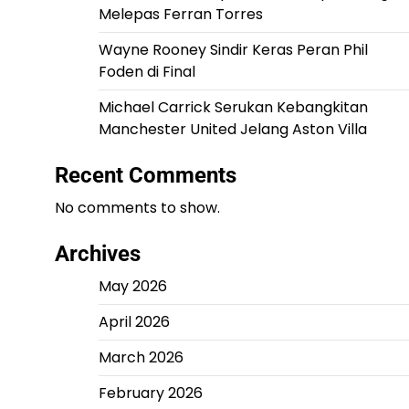
Melepas Ferran Torres
Wayne Rooney Sindir Keras Peran Phil
Foden di Final
Michael Carrick Serukan Kebangkitan
Manchester United Jelang Aston Villa
Recent Comments
No comments to show.
Archives
May 2026
April 2026
March 2026
February 2026