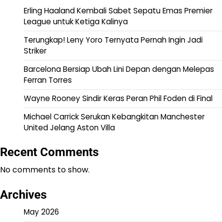
Erling Haaland Kembali Sabet Sepatu Emas Premier
League untuk Ketiga Kalinya
Terungkap! Leny Yoro Ternyata Pernah Ingin Jadi
Striker
Barcelona Bersiap Ubah Lini Depan dengan Melepas
Ferran Torres
Wayne Rooney Sindir Keras Peran Phil Foden di Final
Michael Carrick Serukan Kebangkitan Manchester
United Jelang Aston Villa
Recent Comments
No comments to show.
Archives
May 2026