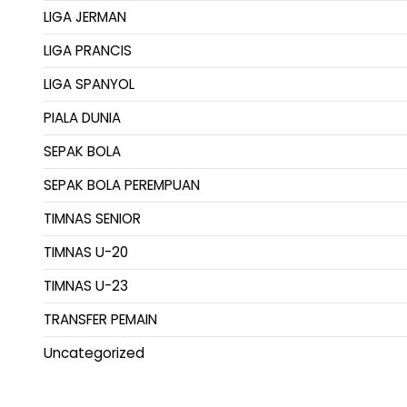
LIGA JERMAN
LIGA PRANCIS
LIGA SPANYOL
PIALA DUNIA
SEPAK BOLA
SEPAK BOLA PEREMPUAN
TIMNAS SENIOR
TIMNAS U-20
TIMNAS U-23
TRANSFER PEMAIN
Uncategorized