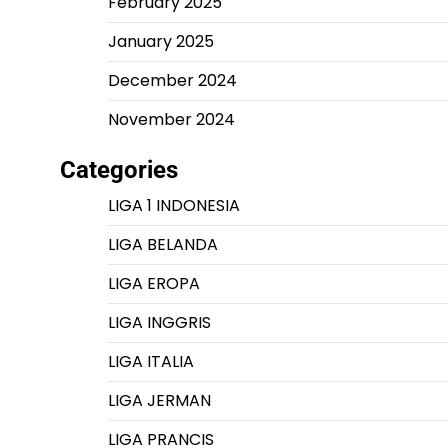
February 2025
January 2025
December 2024
November 2024
Categories
LIGA 1 INDONESIA
LIGA BELANDA
LIGA EROPA
LIGA INGGRIS
LIGA ITALIA
LIGA JERMAN
LIGA PRANCIS