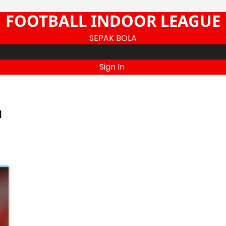
FOOTBALL INDOOR LEAGUE
SEPAK BOLA
Sign In
n