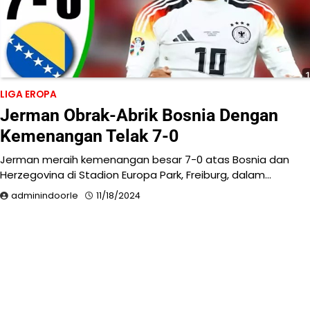
LIGA EROPA
Jerman Obrak-Abrik Bosnia Dengan
Kemenangan Telak 7-0
Jerman meraih kemenangan besar 7-0 atas Bosnia dan
Herzegovina di Stadion Europa Park, Freiburg, dalam…
adminindoorle
11/18/2024