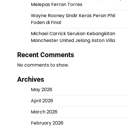
Melepas Ferran Torres
Wayne Rooney Sindir Keras Peran Phil
Foden di Final
Michael Carrick Serukan Kebangkitan
Manchester United Jelang Aston Villa
Recent Comments
No comments to show.
Archives
May 2026
April 2026
March 2026
February 2026