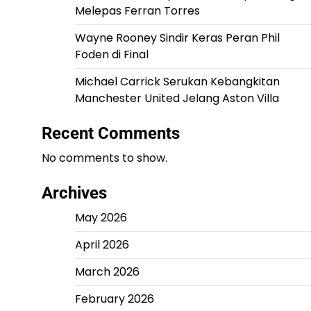
Melepas Ferran Torres
Wayne Rooney Sindir Keras Peran Phil
Foden di Final
Michael Carrick Serukan Kebangkitan
Manchester United Jelang Aston Villa
Recent Comments
No comments to show.
Archives
May 2026
April 2026
March 2026
February 2026