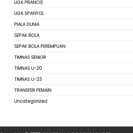
LIGA PRANCIS
LIGA SPANYOL
PIALA DUNIA
SEPAK BOLA
SEPAK BOLA PEREMPUAN
TIMNAS SENIOR
TIMNAS U-20
TIMNAS U-23
TRANSFER PEMAIN
Uncategorized