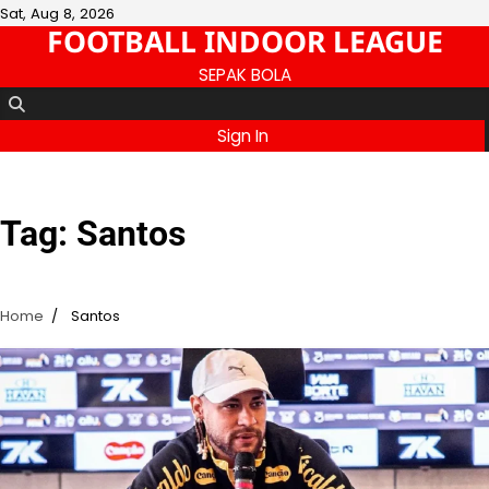
Skip
Sat, Aug 8, 2026
FOOTBALL INDOOR LEAGUE
to
content
SEPAK BOLA
Sign In
Tag:
Santos
Home
Santos