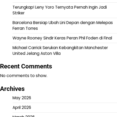
Terungkap! Leny Yoro Ternyata Pernah Ingin Jadi
Striker
Barcelona Bersiap Ubah Lini Depan dengan Melepas
Ferran Torres
Wayne Rooney Sindir Keras Peran Phil Foden di Final
Michael Carrick Serukan Kebangkitan Manchester
United Jelang Aston Villa
Recent Comments
No comments to show.
Archives
May 2026
April 2026