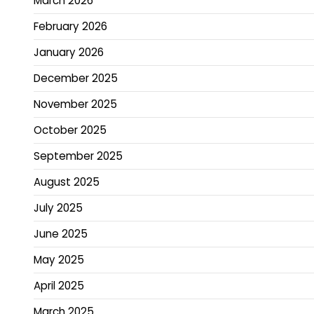
March 2026
February 2026
January 2026
December 2025
November 2025
October 2025
September 2025
August 2025
July 2025
June 2025
May 2025
April 2025
March 2025