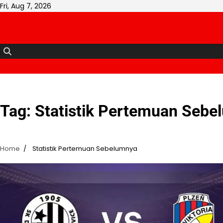
Skip
Fri, Aug 7, 2026
to
content
Tag:
Statistik Pertemuan Sebe
Home
Statistik Pertemuan Sebelumnya