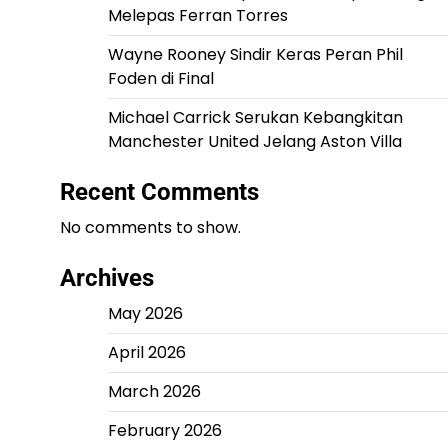
Melepas Ferran Torres
Wayne Rooney Sindir Keras Peran Phil
Foden di Final
Michael Carrick Serukan Kebangkitan
Manchester United Jelang Aston Villa
Recent Comments
No comments to show.
Archives
May 2026
April 2026
March 2026
February 2026