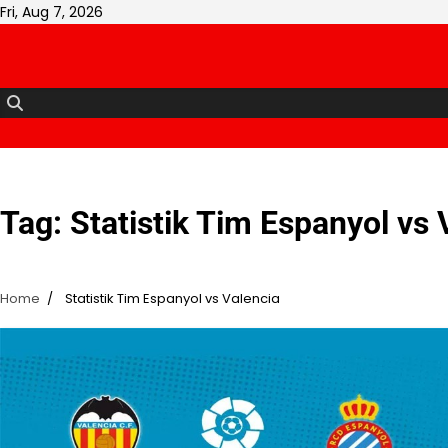
Skip
Fri, Aug 7, 2026
to
content
Tag:
Statistik Tim Espanyol vs 
Home
Statistik Tim Espanyol vs Valencia