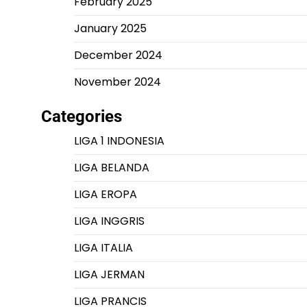
February 2025
January 2025
December 2024
November 2024
Categories
LIGA 1 INDONESIA
LIGA BELANDA
LIGA EROPA
LIGA INGGRIS
LIGA ITALIA
LIGA JERMAN
LIGA PRANCIS