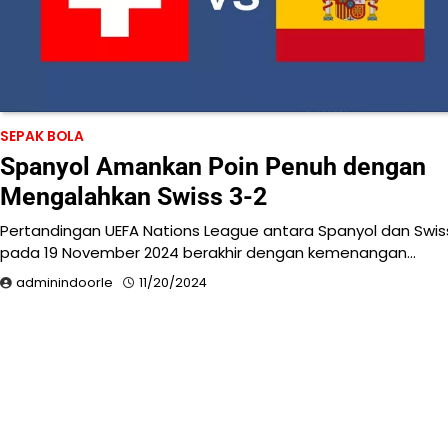
SEPAK BOLA
Spanyol Amankan Poin Penuh dengan
Mengalahkan Swiss 3-2
Pertandingan UEFA Nations League antara Spanyol dan Swis
pada 19 November 2024 berakhir dengan kemenangan…
adminindoorle
11/20/2024