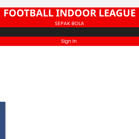
FOOTBALL INDOOR LEAGUE
SEPAK BOLA
Sign In