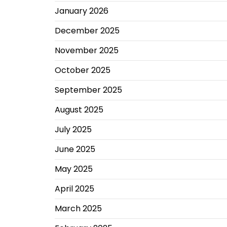
January 2026
December 2025
November 2025
October 2025
September 2025
August 2025
July 2025
June 2025
May 2025
April 2025
March 2025