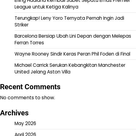
Erling Haaland Kembali Sabet Sepatu Emas Premier
League untuk Ketiga Kalinya
Terungkap! Leny Yoro Ternyata Pernah Ingin Jadi
Striker
Barcelona Bersiap Ubah Lini Depan dengan Melepas
Ferran Torres
Wayne Rooney Sindir Keras Peran Phil Foden di Final
Michael Carrick Serukan Kebangkitan Manchester
United Jelang Aston Villa
Recent Comments
No comments to show.
Archives
May 2026
April 2026