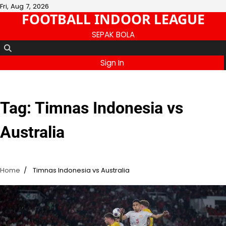
Skip
Fri, Aug 7, 2026
FOOTBALL INDOOR LEAGUE
to
content
SEPAK BOLA
Sign In
Tag:
Timnas Indonesia vs
Australia
Home
Timnas Indonesia vs Australia