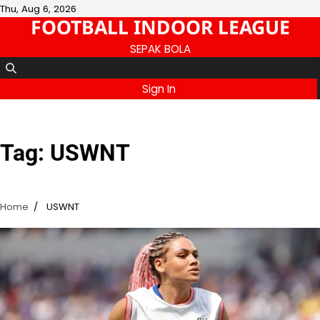
Skip
Thu, Aug 6, 2026
FOOTBALL INDOOR LEAGUE
to
content
SEPAK BOLA
Sign In
Tag:
USWNT
Home
USWNT