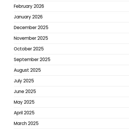
February 2026
January 2026
December 2025
November 2025
October 2025
September 2025
August 2025
July 2025
June 2025
May 2025
April 2025
March 2025