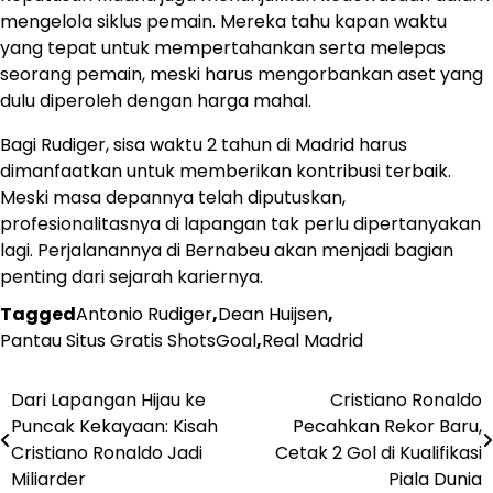
mengelola siklus pemain. Mereka tahu kapan waktu
yang tepat untuk mempertahankan serta melepas
seorang pemain, meski harus mengorbankan aset yang
dulu diperoleh dengan harga mahal.
Bagi Rudiger, sisa waktu 2 tahun di Madrid harus
dimanfaatkan untuk memberikan kontribusi terbaik.
Meski masa depannya telah diputuskan,
profesionalitasnya di lapangan tak perlu dipertanyakan
lagi. Perjalanannya di Bernabeu akan menjadi bagian
penting dari sejarah kariernya.
Tagged
Antonio Rudiger
,
Dean Huijsen
,
Pantau Situs Gratis ShotsGoal
,
Real Madrid
Dari Lapangan Hijau ke
Cristiano Ronaldo
Post
Puncak Kekayaan: Kisah
Pecahkan Rekor Baru,
navigation
Cristiano Ronaldo Jadi
Cetak 2 Gol di Kualifikasi
Miliarder
Piala Dunia