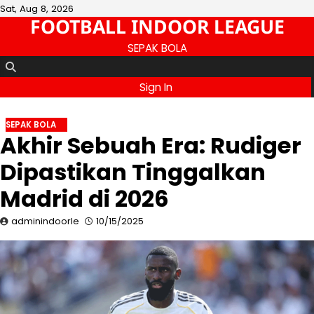
Skip
Sat, Aug 8, 2026
FOOTBALL INDOOR LEAGUE
to
content
SEPAK BOLA
Sign In
SEPAK BOLA
Akhir Sebuah Era: Rudiger
Dipastikan Tinggalkan
Madrid di 2026
adminindoorle
10/15/2025