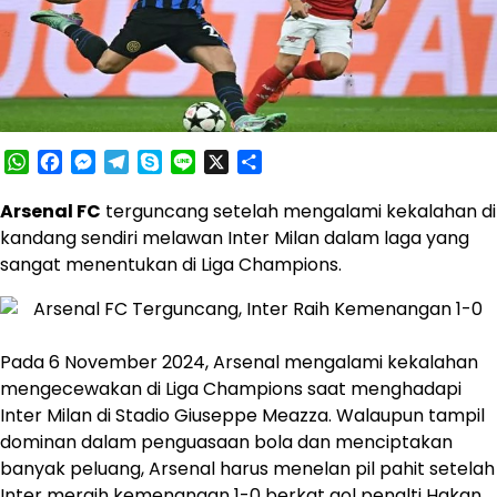
WhatsApp
Facebook
Messenger
Telegram
Skype
Line
X
Share
Arsenal FC
terguncang setelah mengalami kekalahan di
kandang sendiri melawan Inter Milan dalam laga yang
sangat menentukan di Liga Champions.​
Pada 6 November 2024, Arsenal mengalami kekalahan
mengecewakan di Liga Champions saat menghadapi
Inter Milan di Stadio Giuseppe Meazza. Walaupun tampil
dominan dalam penguasaan bola dan menciptakan
banyak peluang, Arsenal harus menelan pil pahit setelah
Inter meraih kemenangan 1-0 berkat gol penalti Hakan