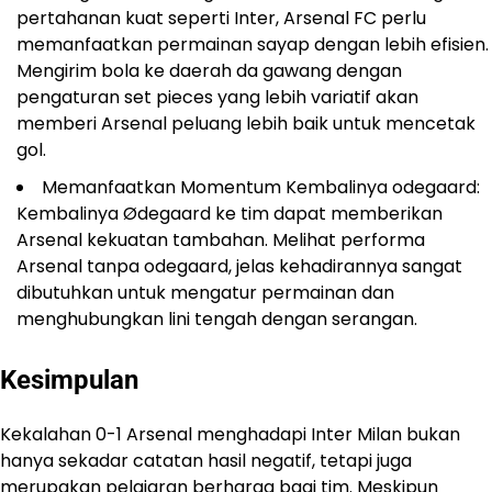
pertahanan kuat seperti Inter, Arsenal FC perlu
memanfaatkan permainan sayap dengan lebih efisien.
Mengirim bola ke daerah da gawang dengan
pengaturan set pieces yang lebih variatif akan
memberi Arsenal peluang lebih baik untuk mencetak
gol.
Memanfaatkan Momentum Kembalinya odegaard:
Kembalinya Ødegaard ke tim dapat memberikan
Arsenal kekuatan tambahan. Melihat performa
Arsenal tanpa odegaard, jelas kehadirannya sangat
dibutuhkan untuk mengatur permainan dan
menghubungkan lini tengah dengan serangan.
Kesimpulan
Kekalahan 0-1 Arsenal menghadapi Inter Milan bukan
hanya sekadar catatan hasil negatif, tetapi juga
merupakan pelajaran berharga bagi tim. Meskipun