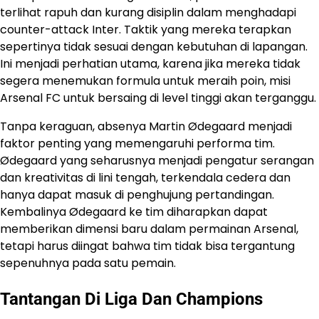
terlihat rapuh dan kurang disiplin dalam menghadapi
counter-attack Inter. Taktik yang mereka terapkan
sepertinya tidak sesuai dengan kebutuhan di lapangan.
Ini menjadi perhatian utama, karena jika mereka tidak
segera menemukan formula untuk meraih poin, misi
Arsenal FC untuk bersaing di level tinggi akan terganggu.
Tanpa keraguan, absenya Martin Ødegaard menjadi
faktor penting yang memengaruhi performa tim.
Ødegaard yang seharusnya menjadi pengatur serangan
dan kreativitas di lini tengah, terkendala cedera dan
hanya dapat masuk di penghujung pertandingan.
Kembalinya Ødegaard ke tim diharapkan dapat
memberikan dimensi baru dalam permainan Arsenal,
tetapi harus diingat bahwa tim tidak bisa tergantung
sepenuhnya pada satu pemain.
Tantangan Di Liga Dan Champions