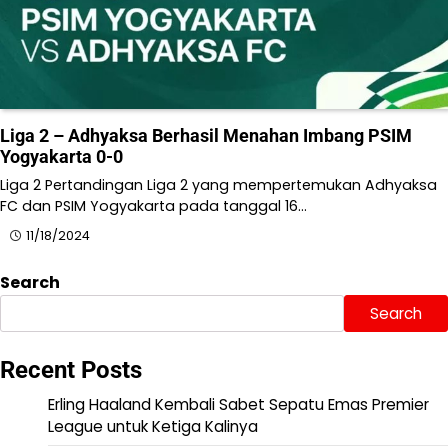
Liga 2 – Adhyaksa Berhasil Menahan Imbang PSIM
Yogyakarta 0-0
Liga 2 Pertandingan Liga 2 yang mempertemukan Adhyaksa
FC dan PSIM Yogyakarta pada tanggal 16…
11/18/2024
Search
Search
Recent Posts
Erling Haaland Kembali Sabet Sepatu Emas Premier
League untuk Ketiga Kalinya