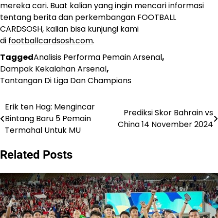
mereka cari. Buat kalian yang ingin mencari informasi
tentang berita dan perkembangan FOOTBALL
CARDSOSH, kalian bisa kunjungi kami
di
footballcardsosh.com
.
Tagged
Analisis Performa Pemain Arsenal
,
Dampak Kekalahan Arsenal
,
Tantangan Di Liga Dan Champions
Erik ten Hag: Mengincar
Post
Prediksi Skor Bahrain vs
Bintang Baru 5 Pemain
China 14 November 2024
navigation
Termahal Untuk MU
Related Posts