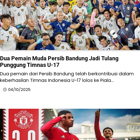
Dua Pemain Muda Persib Bandung Jadi Tulang
Punggung Timnas U-17
Dua pemain dari Persib Bandung telah berkontribusi dalam
keberhasilan Timnas Indonesia U-17 lolos ke Piala…
04/10/2025