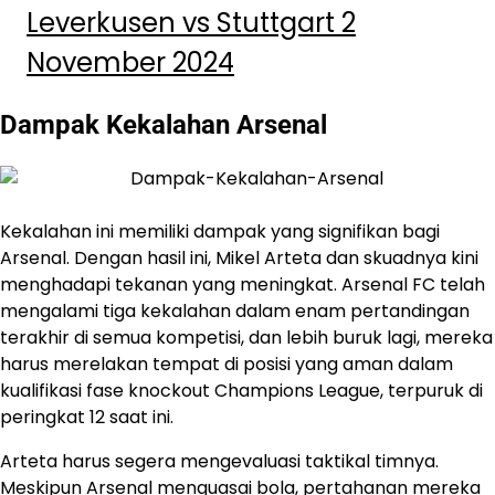
Leverkusen vs Stuttgart 2
November 2024
Dampak Kekalahan Arsenal
Kekalahan ini memiliki dampak yang signifikan bagi
Arsenal. Dengan hasil ini, Mikel Arteta dan skuadnya kini
menghadapi tekanan yang meningkat. ​Arsenal FC telah
mengalami tiga kekalahan dalam enam pertandingan
terakhir di semua kompetisi, dan lebih buruk lagi, mereka
harus merelakan tempat di posisi yang aman dalam
kualifikasi fase knockout Champions League, terpuruk di
peringkat 12 saat ini.​
Arteta harus segera mengevaluasi taktikal timnya.
Meskipun Arsenal menguasai bola, pertahanan mereka