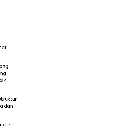
pat
yang
ang
ik.
truktur
ya dan
engan