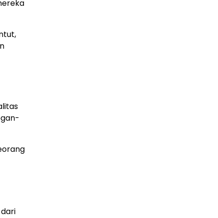
mereka
ntut,
an
litas
egan-
seorang
dari