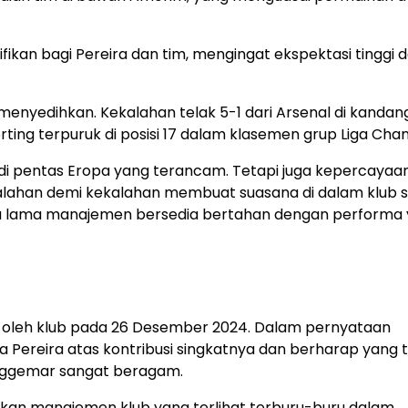
fikan bagi Pereira dan tim, mengingat ekspektasi tinggi d
menyedihkan. Kekalahan telak 5-1 dari Arsenal di kandan
ting terpuruk di posisi 17 dalam klasemen grup Liga Cha
b di pentas Eropa yang terancam. Tetapi juga kepercayaan 
ekalahan demi kekalahan membuat suasana di dalam klub 
a lama manajemen bersedia bertahan dengan performa
oleh klub pada 26 Desember 2024. Dalam pernyataan
 Pereira atas kontribusi singkatnya dan berharap yang 
enggemar sangat beragam.
kan manajemen klub yang terlihat terburu-buru dalam