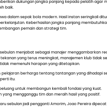
rikan dukungan jangka panjang kepada pelatih agar 
h baik.
a dalam sepak bola modern. Hasil instan seringkali ditu
 berkelanjutan. Keberhasilan jangka panjang membutuhk
mbangan pemain dan strategi tim.
ya sebulan menjabat sebagai manajer menggambarkan rea
ah tekanan yang terus meningkat, manajemen klub tidak s
n tidak memenuhi harapan yang ditetapkan.
n pelajaran berharga tentang tantangan yang dihadapi 
erti itu.
i peluang untuk membangun kembali fondasi yang kuat.
yang mengganggu tim dan meraih hasil yang positif.
ru sebulan jadi pengganti Amorim, Joao Pereira dipecat 