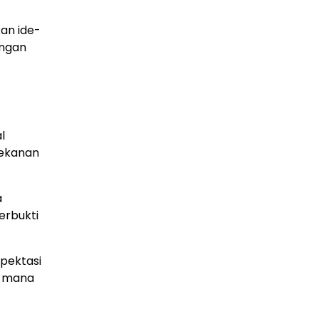
an ide-
ungan
l
tekanan
a
erbukti
spektasi
i mana