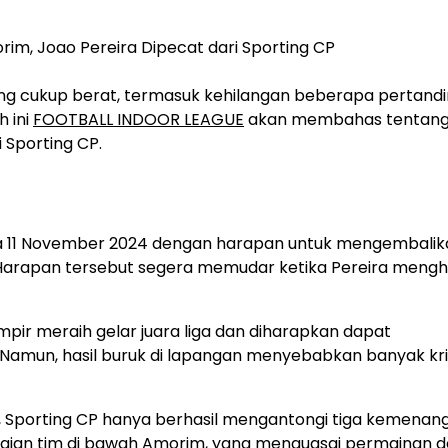
ng cukup berat, termasuk kehilangan beberapa pertand
h ini
FOOTBALL INDOOR LEAGUE
akan membahas tentang,
 Sporting CP.
 11 November 2024 dengan harapan untuk mengembalik
 Harapan tersebut segera memudar ketika Pereira meng
pir meraih gelar juara liga dan diharapkan dapat
amun, hasil buruk di lapangan menyebabkan banyak kri
, Sporting CP hanya berhasil mengantongi tiga kemenan
paian tim di bawah Amorim, yang menguasai permainan 