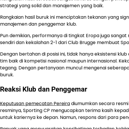
strategi yang solid dan manajemen yang baik.
Rangkaian hasil buruk ini menciptakan tekanan yang signi
manajemen dan penggemar klub.
Pun demikian, performanya di tingkat Eropa juga sangat 
sendiri dan kekalahan 2-1 dari Club Brugge membuat Spor
Dengan bertahan di posisi ini, tidak hanya eksistensi klu
tim baik di kompetisi nasional maupun internasional. K
tegang. Dengan pertanyaan muncul mengenai seberap
buruk.
Reaksi Klub dan Penggemar
Keputusan pemecatan Pereira
diumumkan secara resmi 
resminya, Sporting CP mengucapkan terima kasih kepada
untuk kariernya ke depan. Namun, respons dari para p
Banyak yang menyuarakan keprihatinan terhadap kebija