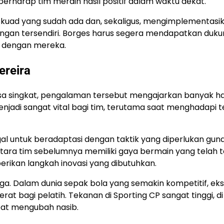
rharap tim meraih hasil positif dalam waktu dekat.
skuad yang sudah ada dan, sekaligus, mengimplementasik
angan tersendiri. Borges harus segera mendapatkan duk
k dengan mereka.
ereira
asa singkat, pengalaman tersebut mengajarkan banyak ha
enjadi sangat vital bagi tim, terutama saat menghadapi 
l untuk beradaptasi dengan taktik yang diperlukan gun
ara tim sebelumnya memiliki gaya bermain yang telah t
erikan langkah inovasi yang dibutuhkan.
ga. Dalam dunia sepak bola yang semakin kompetitif, ek
t bagi pelatih. Tekanan di Sporting CP sangat tinggi, d
at mengubah nasib.