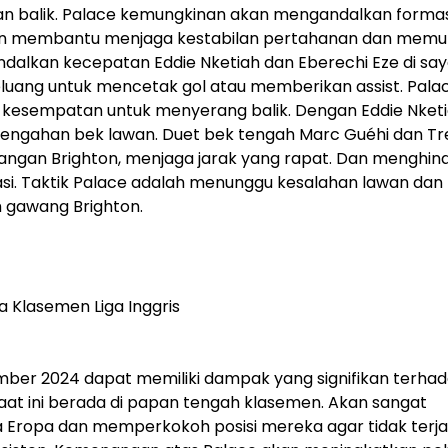
gan balik. Palace kemungkinan akan mengandalkan forma
kan membantu menjaga kestabilan pertahanan dan memu
dalkan kecepatan Eddie Nketiah dan Eberechi Eze di say
luang untuk mencetak gol atau memberikan assist. Pala
 kesempatan untuk menyerang balik. Dengan Eddie Nket
ngahan bek lawan. Duet bek tengah Marc Guéhi dan Tr
ngan Brighton, menjaga jarak yang rapat. Dan menghind
si. Taktik Palace adalah menunggu kesalahan lawan dan
gawang Brighton.
ember 2024 dapat memiliki dampak yang signifikan terha
g saat ini berada di papan tengah klasemen. Akan sangat
 Eropa dan memperkokoh posisi mereka agar tidak terj