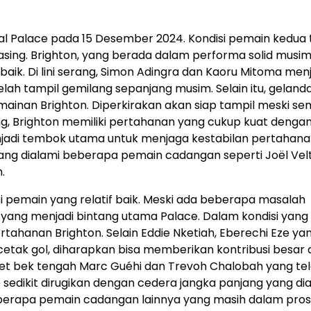
al Palace pada 15 Desember 2024. Kondisi pemain kedua 
ng. Brighton, yang berada dalam performa solid musim i
aik. Di lini serang, Simon Adingra dan Kaoru Mitoma menj
lah tampil gemilang sepanjang musim. Selain itu, geland
mainan Brighton. Diperkirakan akan siap tampil meski s
ang, Brighton memiliki pertahanan yang cukup kuat denga
jadi tembok utama untuk menjaga kestabilan pertahana
ang dialami beberapa pemain cadangan seperti Joël Vel
.
si pemain yang relatif baik. Meski ada beberapa masalah
yang menjadi bintang utama Palace. Dalam kondisi yang
tahanan Brighton. Selain Eddie Nketiah, Eberechi Eze ya
k gol, diharapkan bisa memberikan kontribusi besar di 
uet bek tengah Marc Guéhi dan Trevoh Chalobah yang te
 sedikit dirugikan dengan cedera jangka panjang yang di
beberapa pemain cadangan lainnya yang masih dalam pro