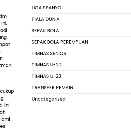
LIGA SPANYOL
tim
PIALA DUNIA
ni.
adi
SEPAK BOLA
ang
SEPAK BOLA PEREMPUAN
empat
n
TIMNAS SENIOR
n.
TIMNAS U-20
tman.
TIMNAS U-23
TRANSFER PEMAIN
 cukup
ng
Uncategorized
lini
lah
alami
ses