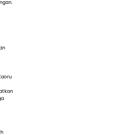
ngan.
aan
Kaoru
atkan
ga
ih