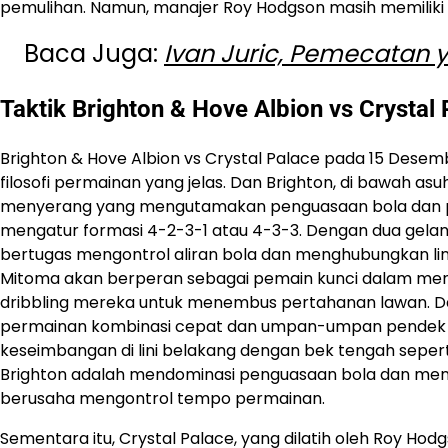
pemulihan. Namun, manajer Roy Hodgson masih memiliki b
Baca Juga:
Ivan Juric, Pemecatan 
Taktik Brighton & Hove Albion vs Crystal
Brighton & Hove Albion vs Crystal Palace pada 15 Des
filosofi permainan yang jelas. Dan Brighton, di bawah a
menyerang yang mengutamakan penguasaan bola dan pe
mengatur formasi 4-2-3-1 atau 4-3-3. Dengan dua gelan
bertugas mengontrol aliran bola dan menghubungkan lin
Mitoma akan berperan sebagai pemain kunci dalam men
dribbling mereka untuk menembus pertahanan lawan. 
permainan kombinasi cepat dan umpan-umpan pendek y
keseimbangan di lini belakang dengan bek tengah sepert
Brighton adalah mendominasi penguasaan bola dan menc
berusaha mengontrol tempo permainan.
Sementara itu, Crystal Palace, yang dilatih oleh Roy H