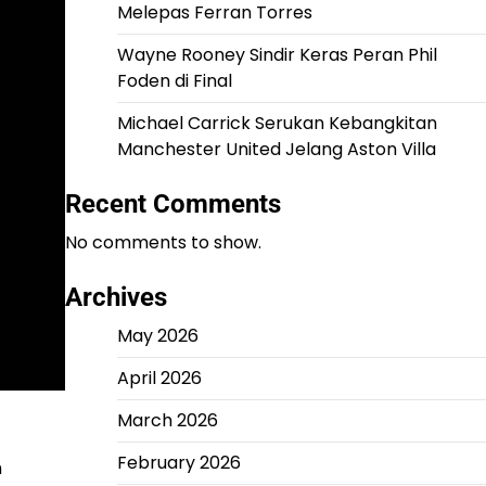
Melepas Ferran Torres
Wayne Rooney Sindir Keras Peran Phil
Foden di Final
Michael Carrick Serukan Kebangkitan
Manchester United Jelang Aston Villa
Recent Comments
No comments to show.
Archives
May 2026
April 2026
March 2026
February 2026
h