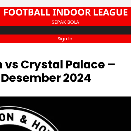
FOOTBALL INDOOR LEAGUE
SEPAK BOLA
Sign In
 vs Crystal Palace –
15 Desember 2024