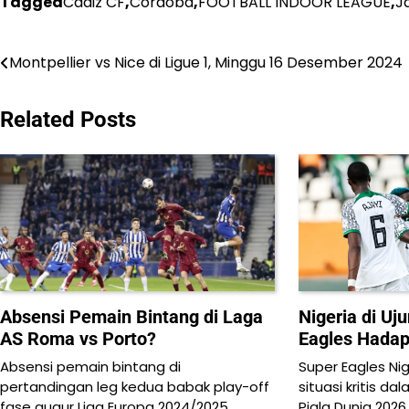
Tagged
Cadiz CF
,
Cordoba
,
FOOTBALL INDOOR LEAGUE
,
J
Post
Montpellier vs Nice di Ligue 1, Minggu 16 Desember 2024
navigation
Related Posts
Absensi Pemain Bintang di Laga
Nigeria di Uj
AS Roma vs Porto?
Eagles Hadap
Absensi pemain bintang di
Super Eagles Ni
pertandingan leg kedua babak play-off
situasi kritis d
fase gugur Liga Europa 2024/2025
Piala Dunia 202