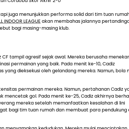
etapi juga menunjukkan performa solid dari tim tuan ruma
L INDOOR LEAGUE
akan membahas jalannya pertandinga
rsebut bagi masing-masing klub.
z CF tampil agresif sejak awal. Mereka berusaha meneka
si permainan yang baik. Pada menit ke-10, Cadiz
 yang dieksekusi oleh gelandang mereka. Namun, bola 
nsitas permainan mereka. Namun, pertahanan Cadiz y
 mencetak gol. Pada menit ke-25, Cadiz akhirnya berhas
yerang mereka setelah memanfaatkan kesalahan di lini
gat bagi tim tuan rumah dan membuat para pendukung 
t dan menyamakan kedudukan. Mereka mulai menciptakan