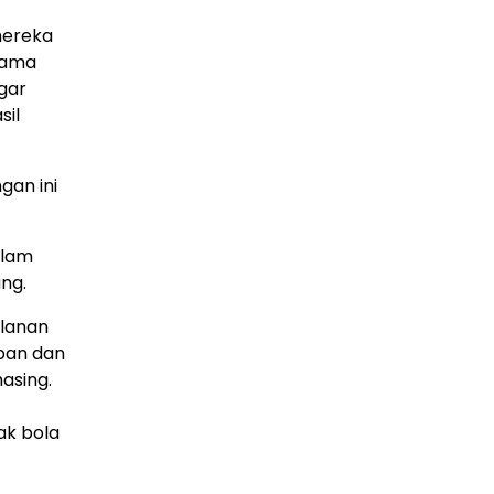
mereka
tama
gar
sil
gan ini
alam
ng.
alanan
epan dan
asing.
ak bola