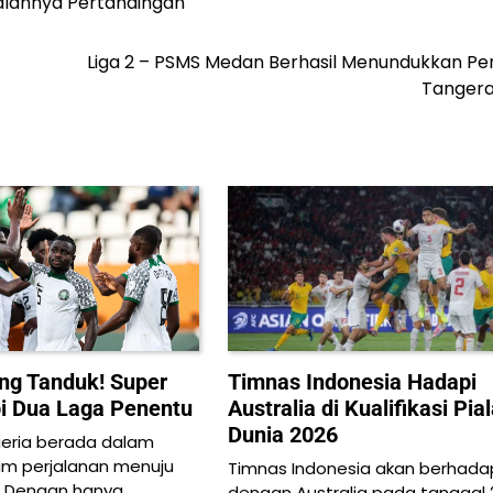
alannya Pertandingan
Liga 2 – PSMS Medan Berhasil Menundukkan Per
Tangera
ung Tanduk! Super
Timnas Indonesia Hadapi
i Dua Laga Penentu
Australia di Kualifikasi Pia
Dunia 2026
geria berada dalam
alam perjalanan menuju
Timnas Indonesia akan berhad
6. Dengan hanya…
dengan Australia pada tanggal 