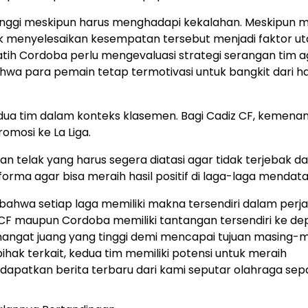
 tinggi meskipun harus menghadapi kekalahan. Meskipun 
 menyelesaikan kesempatan tersebut menjadi faktor u
atih Cordoba perlu mengevaluasi strategi serangan tim a
ahwa para pemain tetap termotivasi untuk bangkit dari ha
kedua tim dalam konteks klasemen. Bagi Cadiz CF, kemenan
mosi ke La Liga.
an telak yang harus segera diatasi agar tidak terjebak d
orma agar bisa meraih hasil positif di laga-laga mendata
 bahwa setiap laga memiliki makna tersendiri dalam perj
 CF maupun Cordoba memiliki tantangan tersendiri ke d
angat juang yang tinggi demi mencapai tujuan masing-m
ihak terkait, kedua tim memiliki potensi untuk meraih
 mendapatkan berita terbaru dari kami seputar olahraga sep