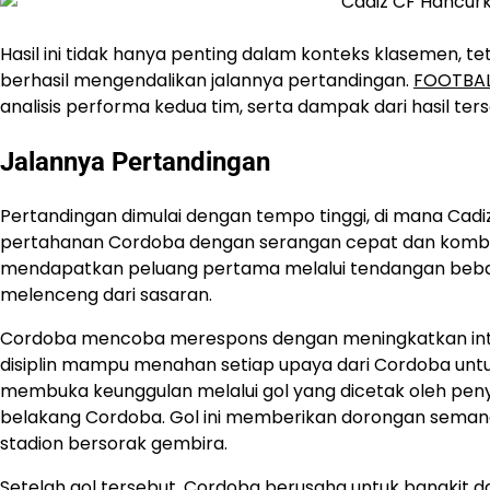
Hasil ini tidak hanya penting dalam konteks klasemen, t
berhasil mengendalikan jalannya pertandingan.
FOOTBAL
analisis performa kedua tim, serta dampak dari hasil te
Jalannya Pertandingan
Pertandingan dimulai dengan tempo tinggi, di mana Cadi
pertahanan Cordoba dengan serangan cepat dan kombina
mendapatkan peluang pertama melalui tendangan bebas
melenceng dari sasaran.
Cordoba mencoba merespons dengan meningkatkan inte
disiplin mampu menahan setiap upaya dari Cordoba untuk
membuka keunggulan melalui gol yang dicetak oleh pen
belakang Cordoba. Gol ini memberikan dorongan seman
stadion bersorak gembira.
Setelah gol tersebut, Cordoba berusaha untuk bangki