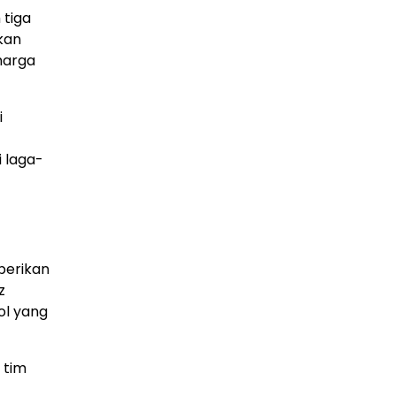
 tiga
kan
harga
i
i laga-
berikan
z
ol yang
 tim