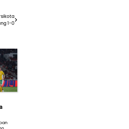
sikota
ng 1-0
la
apan
20