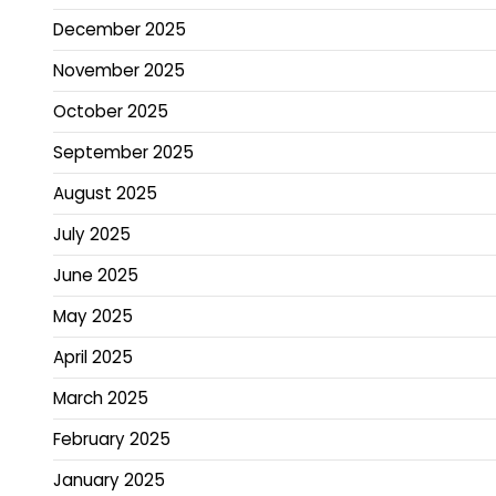
December 2025
November 2025
October 2025
September 2025
August 2025
July 2025
June 2025
May 2025
April 2025
March 2025
February 2025
January 2025