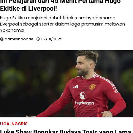
Ini Pelajaran dari 45 Menit Pertama Hugo
Ekitike di Liverpool!
Hugo Ekitike menjalani debut tidak resminya bersama
Liverpool sebagai starter dalam laga pramusim melawan
Yokohama…
adminindoorle
07/31/2025
LIGA INGGRIS
Luke Shaw Bongkar Budaya Toxic yang Lama