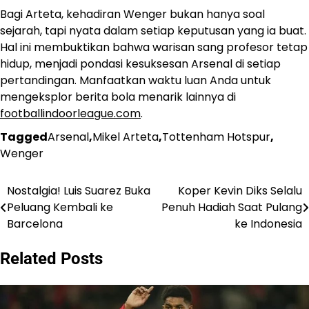
Bagi Arteta, kehadiran Wenger bukan hanya soal
sejarah, tapi nyata dalam setiap keputusan yang ia buat.
Hal ini membuktikan bahwa warisan sang profesor tetap
hidup, menjadi pondasi kesuksesan Arsenal di setiap
pertandingan. Manfaatkan waktu luan Anda untuk
mengeksplor berita bola menarik lainnya di
footballindoorleague.com
.
Tagged
Arsenal
,
Mikel Arteta
,
Tottenham Hotspur
,
Wenger
Nostalgia! Luis Suarez Buka
Koper Kevin Diks Selalu
Post
Peluang Kembali ke
Penuh Hadiah Saat Pulang
navigation
Barcelona
ke Indonesia
Related Posts