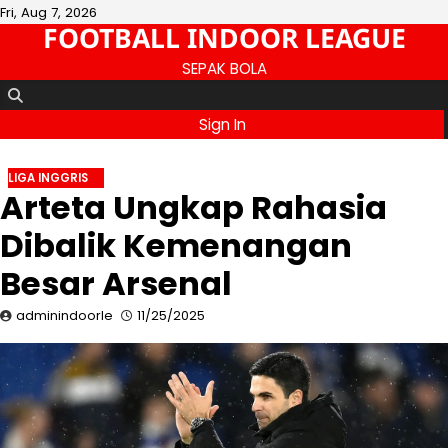
Skip
Fri, Aug 7, 2026
FOOTBALL INDOOR LEAGUE
to
content
SEPAK BOLA
Sign In
LIGA INGGRIS
Arteta Ungkap Rahasia
Dibalik Kemenangan
Besar Arsenal
adminindoorle
11/25/2025