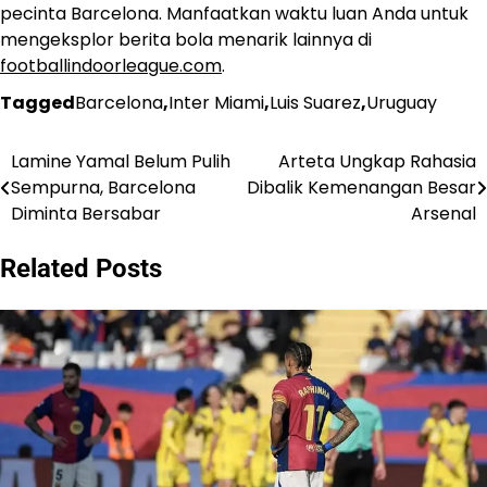
pecinta Barcelona. Manfaatkan waktu luan Anda untuk
mengeksplor berita bola menarik lainnya di
footballindoorleague.com
.
Tagged
Barcelona
,
Inter Miami
,
Luis Suarez
,
Uruguay
Lamine Yamal Belum Pulih
Arteta Ungkap Rahasia
Post
Sempurna, Barcelona
Dibalik Kemenangan Besar
navigation
Diminta Bersabar
Arsenal
Related Posts