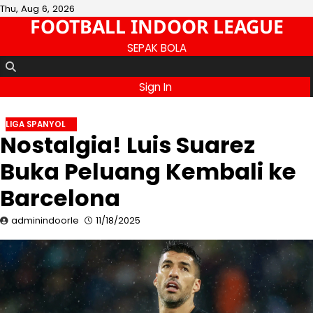
Skip
Thu, Aug 6, 2026
FOOTBALL INDOOR LEAGUE
to
content
SEPAK BOLA
Sign In
LIGA SPANYOL
Nostalgia! Luis Suarez
Buka Peluang Kembali ke
Barcelona
adminindoorle
11/18/2025