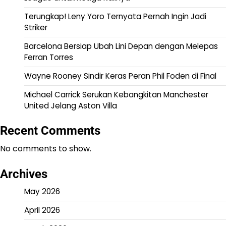
Terungkap! Leny Yoro Ternyata Pernah Ingin Jadi
Striker
Barcelona Bersiap Ubah Lini Depan dengan Melepas
Ferran Torres
Wayne Rooney Sindir Keras Peran Phil Foden di Final
Michael Carrick Serukan Kebangkitan Manchester
United Jelang Aston Villa
Recent Comments
No comments to show.
Archives
May 2026
April 2026