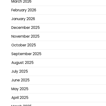
March 2026
February 2026
January 2026
December 2025
November 2025
October 2025
September 2025
August 2025
July 2025
June 2025
May 2025
April 2025