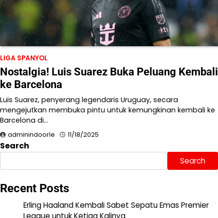
LIGA SPANYOL
Nostalgia! Luis Suarez Buka Peluang Kembali
ke Barcelona
Luis Suarez, penyerang legendaris Uruguay, secara
mengejutkan membuka pintu untuk kemungkinan kembali ke
Barcelona di…
adminindoorle
11/18/2025
Search
Search
Recent Posts
Erling Haaland Kembali Sabet Sepatu Emas Premier
League untuk Ketiga Kalinya