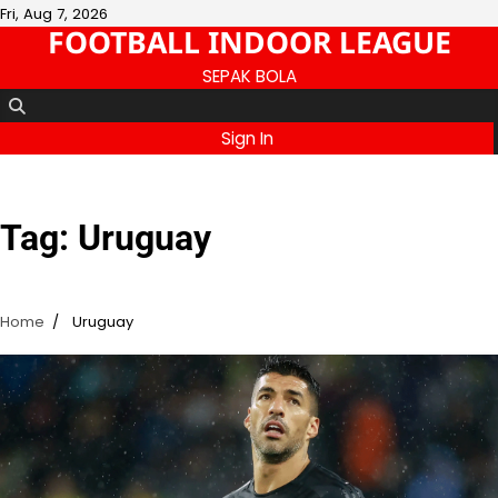
Skip
Fri, Aug 7, 2026
FOOTBALL INDOOR LEAGUE
to
content
SEPAK BOLA
Sign In
Tag:
Uruguay
Home
Uruguay