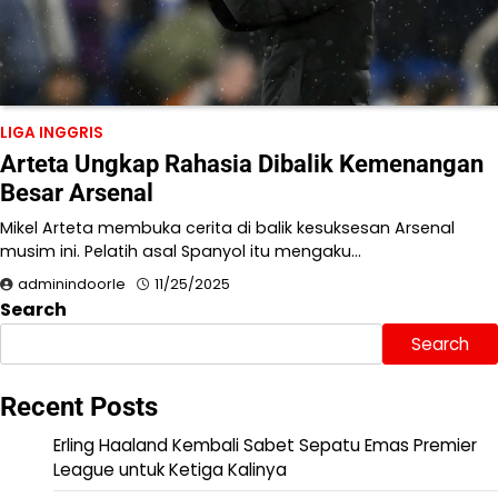
LIGA INGGRIS
Arteta Ungkap Rahasia Dibalik Kemenangan
Besar Arsenal
Mikel Arteta membuka cerita di balik kesuksesan Arsenal
musim ini. Pelatih asal Spanyol itu mengaku…
adminindoorle
11/25/2025
Search
Search
Recent Posts
Erling Haaland Kembali Sabet Sepatu Emas Premier
League untuk Ketiga Kalinya