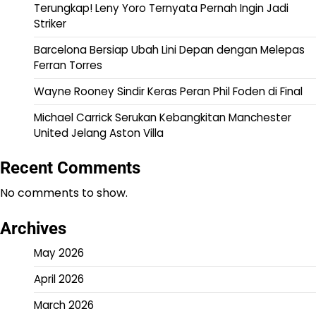
Terungkap! Leny Yoro Ternyata Pernah Ingin Jadi
Striker
Barcelona Bersiap Ubah Lini Depan dengan Melepas
Ferran Torres
Wayne Rooney Sindir Keras Peran Phil Foden di Final
Michael Carrick Serukan Kebangkitan Manchester
United Jelang Aston Villa
Recent Comments
No comments to show.
Archives
May 2026
April 2026
March 2026