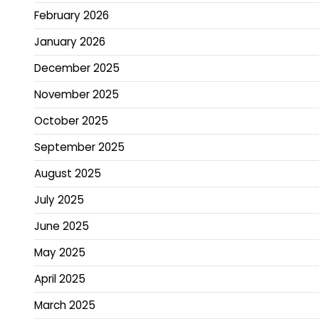
February 2026
January 2026
December 2025
November 2025
October 2025
September 2025
August 2025
July 2025
June 2025
May 2025
April 2025
March 2025