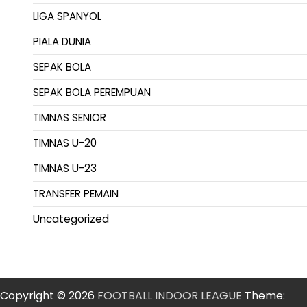
LIGA SPANYOL
PIALA DUNIA
SEPAK BOLA
SEPAK BOLA PEREMPUAN
TIMNAS SENIOR
TIMNAS U-20
TIMNAS U-23
TRANSFER PEMAIN
Uncategorized
Copyright © 2026
FOOTBALL INDOOR LEAGUE
Theme: