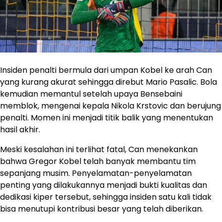
Insiden penalti bermula dari umpan Kobel ke arah Can
yang kurang akurat sehingga direbut Mario Pasalic. Bola
kemudian memantul setelah upaya Bensebaini
memblok, mengenai kepala Nikola Krstovic dan berujung
penalti. Momen ini menjadi titik balik yang menentukan
hasil akhir.
Meski kesalahan ini terlihat fatal, Can menekankan
bahwa Gregor Kobel telah banyak membantu tim
sepanjang musim. Penyelamatan-penyelamatan
penting yang dilakukannya menjadi bukti kualitas dan
dedikasi kiper tersebut, sehingga insiden satu kali tidak
bisa menutupi kontribusi besar yang telah diberikan.