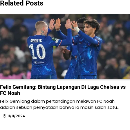
Related Posts
Felix Gemilang: Bintang Lapangan Di Laga Chelsea vs
FC Noah
Felix Gemilang dalam pertandingan melawan FC Noah
adalah sebuah pernyataan bahwa ia masih salah satu…
11/11/2024