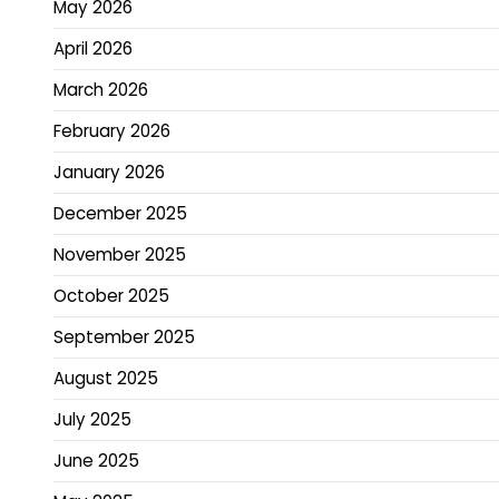
May 2026
April 2026
March 2026
February 2026
January 2026
December 2025
November 2025
October 2025
September 2025
August 2025
July 2025
June 2025