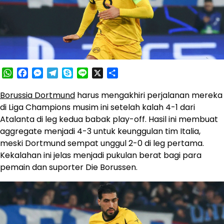
WhatsApp
Facebook
Messenger
Telegram
Skype
Line
X
Share
Borussia Dortmund
harus mengakhiri perjalanan mereka
di Liga Champions musim ini setelah kalah 4-1 dari
Atalanta di leg kedua babak play-off. Hasil ini membuat
aggregate menjadi 4-3 untuk keunggulan tim Italia,
meski Dortmund sempat unggul 2-0 di leg pertama.
Kekalahan ini jelas menjadi pukulan berat bagi para
pemain dan suporter Die Borussen.