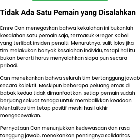
Tidak Ada Satu Pemain yang Disalahkan
Emre Can
menegaskan bahwa kekalahan ini bukanlah
kesalahan satu pemain saja, termasuk Gregor Kobel
yang terlibat insiden penalti. Menurutnya, sulit lolos jika
tim melakukan banyak kesalahan individu, tetapi hal itu
bukan berarti harus menyalahkan siapa pun secara
pribadi.
Can menekankan bahwa seluruh tim bertanggung jawab
secara kolektif. Meskipun beberapa peluang emas di
babak kedua tidak dimanfaatkan, setiap pemain sudah
berjuang sekuat tenaga untuk membalikkan keadaan.
Mentalitas tim tetap positif meski hasil akhir
mengecewakan.
Pernyataan Can menunjukkan kedewasaan dan rasa
tanggung jawab, menekankan pentingnya solidaritas