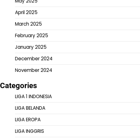
May 2025
April 2025
March 2025
February 2025
January 2025
December 2024
November 2024
Categories
LIGA 1 INDONESIA
LIGA BELANDA
LIGA EROPA
LIGA INGGRIS