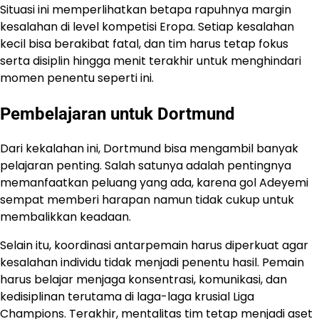
Situasi ini memperlihatkan betapa rapuhnya margin
kesalahan di level kompetisi Eropa. Setiap kesalahan
kecil bisa berakibat fatal, dan tim harus tetap fokus
serta disiplin hingga menit terakhir untuk menghindari
momen penentu seperti ini.
Pembelajaran untuk Dortmund
Dari kekalahan ini, Dortmund bisa mengambil banyak
pelajaran penting. Salah satunya adalah pentingnya
memanfaatkan peluang yang ada, karena gol Adeyemi
sempat memberi harapan namun tidak cukup untuk
membalikkan keadaan.
Selain itu, koordinasi antarpemain harus diperkuat agar
kesalahan individu tidak menjadi penentu hasil. Pemain
harus belajar menjaga konsentrasi, komunikasi, dan
kedisiplinan terutama di laga-laga krusial Liga
Champions. Terakhir, mentalitas tim tetap menjadi aset