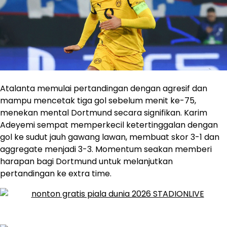
Atalanta memulai pertandingan dengan agresif dan
mampu mencetak tiga gol sebelum menit ke-75,
menekan mental Dortmund secara signifikan. Karim
Adeyemi sempat memperkecil ketertinggalan dengan
gol ke sudut jauh gawang lawan, membuat skor 3-1 dan
aggregate menjadi 3-3. Momentum seakan memberi
harapan bagi Dortmund untuk melanjutkan
pertandingan ke extra time.