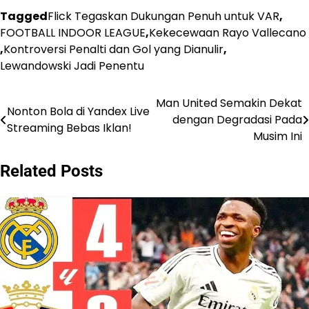
Tagged
Flick Tegaskan Dukungan Penuh untuk VAR
,
FOOTBALL INDOOR LEAGUE
,
Kekecewaan Rayo Vallecano
,
Kontroversi Penalti dan Gol yang Dianulir
,
Lewandowski Jadi Penentu
Man United Semakin Dekat
Post
Nonton Bola di Yandex Live
dengan Degradasi Pada
Streaming Bebas Iklan!
navigation
Musim Ini
Related Posts