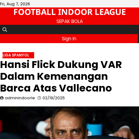
Skip
Fri, Aug 7, 2026
FOOTBALL INDOOR LEAGUE
to
content
SEPAK BOLA
Sign In
LIGA SPANYOL
Hansi Flick Dukung VAR
Dalam Kemenangan
Barca Atas Vallecano
adminindoorle
02/19/2025