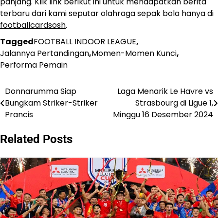
panjang. Klik link berikut ini untuk mendapatkan berita
terbaru dari kami seputar olahraga sepak bola hanya di
footballcardsosh
.
Tagged
FOOTBALL INDOOR LEAGUE
,
Jalannya Pertandingan
,
Momen-Momen Kunci
,
Performa Pemain
Donnarumma Siap
Laga Menarik Le Havre vs
Post
Bungkam Striker-Striker
Strasbourg di Ligue 1,
navigation
Prancis
Minggu 16 Desember 2024
Related Posts