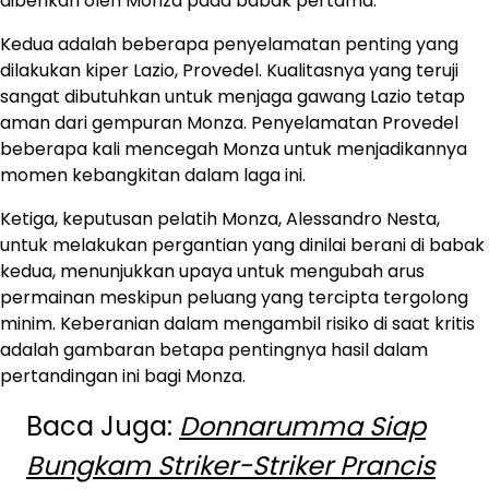
diberikan oleh Monza pada babak pertama.
Kedua adalah beberapa penyelamatan penting yang
dilakukan kiper Lazio, Provedel. Kualitasnya yang teruji
sangat dibutuhkan untuk menjaga gawang Lazio tetap
aman dari gempuran Monza. Penyelamatan Provedel
beberapa kali mencegah Monza untuk menjadikannya
momen kebangkitan dalam laga ini.
Ketiga, keputusan pelatih Monza, Alessandro Nesta,
untuk melakukan pergantian yang dinilai berani di babak
kedua, menunjukkan upaya untuk mengubah arus
permainan meskipun peluang yang tercipta tergolong
minim. Keberanian dalam mengambil risiko di saat kritis
adalah gambaran betapa pentingnya hasil dalam
pertandingan ini bagi Monza.
Baca Juga:
Donnarumma Siap
Bungkam Striker-Striker Prancis