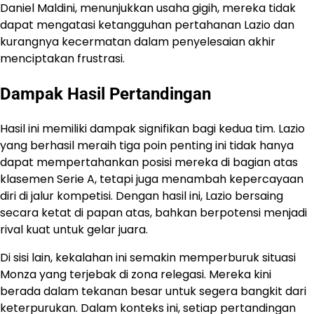
Daniel Maldini, menunjukkan usaha gigih, mereka tidak
dapat mengatasi ketangguhan pertahanan Lazio dan
kurangnya kecermatan dalam penyelesaian akhir
menciptakan frustrasi.
Dampak Hasil Pertandingan
Hasil ini memiliki dampak signifikan bagi kedua tim. Lazio
yang berhasil meraih tiga poin penting ini tidak hanya
dapat mempertahankan posisi mereka di bagian atas
klasemen Serie A, tetapi juga menambah kepercayaan
diri di jalur kompetisi. Dengan hasil ini, Lazio bersaing
secara ketat di papan atas, bahkan berpotensi menjadi
rival kuat untuk gelar juara.
Di sisi lain, kekalahan ini semakin memperburuk situasi
Monza yang terjebak di zona relegasi. Mereka kini
berada dalam tekanan besar untuk segera bangkit dari
keterpurukan. Dalam konteks ini, setiap pertandingan