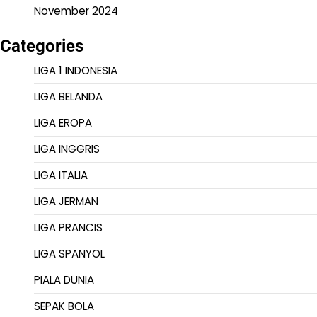
November 2024
Categories
LIGA 1 INDONESIA
LIGA BELANDA
LIGA EROPA
LIGA INGGRIS
LIGA ITALIA
LIGA JERMAN
LIGA PRANCIS
LIGA SPANYOL
PIALA DUNIA
SEPAK BOLA