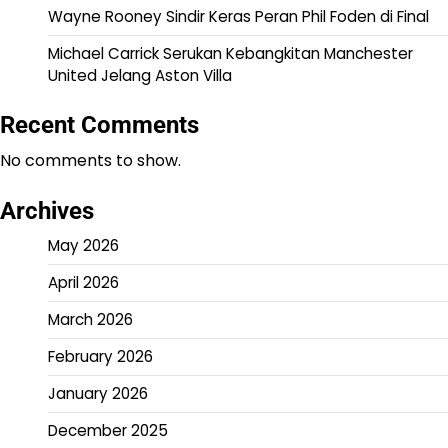
Wayne Rooney Sindir Keras Peran Phil Foden di Final
Michael Carrick Serukan Kebangkitan Manchester
United Jelang Aston Villa
Recent Comments
No comments to show.
Archives
May 2026
April 2026
March 2026
February 2026
January 2026
December 2025