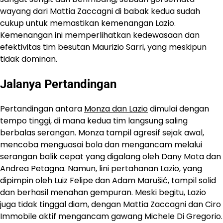
wayang dari Mattia Zaccagni di babak kedua sudah
cukup untuk memastikan kemenangan Lazio.
Kemenangan ini memperlihatkan kedewasaan dan
efektivitas tim besutan Maurizio Sarri, yang meskipun
tidak dominan.
Jalanya Pertandingan
Pertandingan antara
Monza dan Lazio
dimulai dengan
tempo tinggi, di mana kedua tim langsung saling
berbalas serangan. Monza tampil agresif sejak awal,
mencoba menguasai bola dan mengancam melalui
serangan balik cepat yang digalang oleh Dany Mota dan
Andrea Petagna. Namun, lini pertahanan Lazio, yang
dipimpin oleh Luiz Felipe dan Adam Marušić, tampil solid
dan berhasil menahan gempuran. Meski begitu, Lazio
juga tidak tinggal diam, dengan Mattia Zaccagni dan Ciro
Immobile aktif mengancam gawang Michele Di Gregorio.