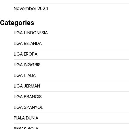
November 2024
Categories
LIGA 1 INDONESIA
LIGA BELANDA
LIGA EROPA
LIGA INGGRIS
LIGA ITALIA
LIGA JERMAN
LIGA PRANCIS
LIGA SPANYOL
PIALA DUNIA
SEPAK BOLA