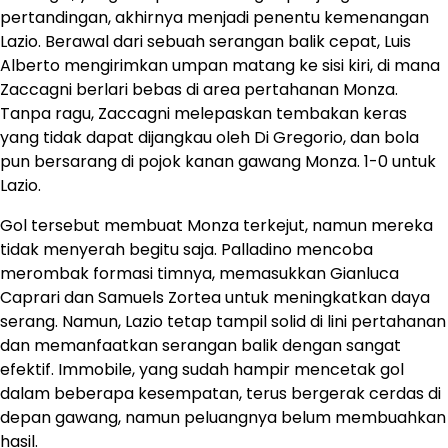
pertandingan, akhirnya menjadi penentu kemenangan
Lazio. Berawal dari sebuah serangan balik cepat, Luis
Alberto mengirimkan umpan matang ke sisi kiri, di mana
Zaccagni berlari bebas di area pertahanan Monza.
Tanpa ragu, Zaccagni melepaskan tembakan keras
yang tidak dapat dijangkau oleh Di Gregorio, dan bola
pun bersarang di pojok kanan gawang Monza. 1-0 untuk
Lazio.
Gol tersebut membuat Monza terkejut, namun mereka
tidak menyerah begitu saja. Palladino mencoba
merombak formasi timnya, memasukkan Gianluca
Caprari dan Samuels Zortea untuk meningkatkan daya
serang. Namun, Lazio tetap tampil solid di lini pertahanan
dan memanfaatkan serangan balik dengan sangat
efektif. Immobile, yang sudah hampir mencetak gol
dalam beberapa kesempatan, terus bergerak cerdas di
depan gawang, namun peluangnya belum membuahkan
hasil.