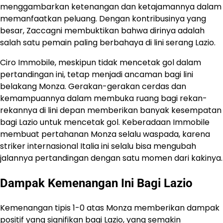
menggambarkan ketenangan dan ketajamannya dalam
memanfaatkan peluang. Dengan kontribusinya yang
besar, Zaccagni membuktikan bahwa dirinya adalah
salah satu pemain paling berbahaya di lini serang Lazio.
Ciro Immobile, meskipun tidak mencetak gol dalam
pertandingan ini, tetap menjadi ancaman bagi lini
belakang Monza. Gerakan-gerakan cerdas dan
kemampuannya dalam membuka ruang bagi rekan-
rekannya di lini depan memberikan banyak kesempatan
bagi Lazio untuk mencetak gol. Keberadaan Immobile
membuat pertahanan Monza selalu waspada, karena
striker internasional Italia ini selalu bisa mengubah
jalannya pertandingan dengan satu momen dari kakinya.
Dampak Kemenangan Ini Bagi Lazio
Kemenangan tipis 1-0 atas Monza memberikan dampak
positif yang signifikan bagi Lazio, yang semakin