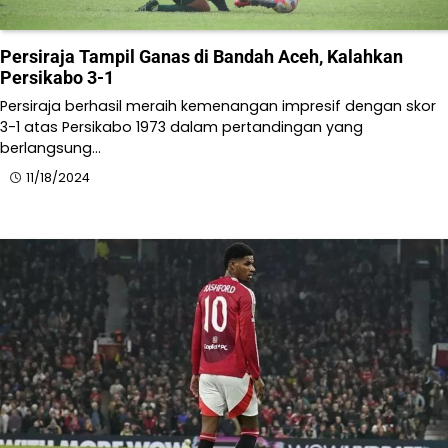
Persiraja Tampil Ganas di Bandah Aceh, Kalahkan
Persikabo 3-1
Persiraja berhasil meraih kemenangan impresif dengan skor
3-1 atas Persikabo 1973 dalam pertandingan yang
berlangsung…
11/18/2024