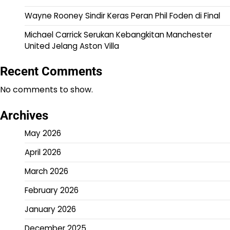
Wayne Rooney Sindir Keras Peran Phil Foden di Final
Michael Carrick Serukan Kebangkitan Manchester
United Jelang Aston Villa
Recent Comments
No comments to show.
Archives
May 2026
April 2026
March 2026
February 2026
January 2026
December 2025