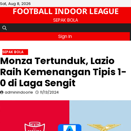
Skip
Sat, Aug 8, 2026
FOOTBALL INDOOR LEAGUE
to
content
SEPAK BOLA
Sign In
SEPAK BOLA
Monza Tertunduk, Lazio
Raih Kemenangan Tipis 1-
0 di Laga Sengit
adminindoorle
11/13/2024