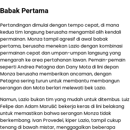
Babak Pertama
Pertandingan dimulai dengan tempo cepat, di mana
kedua tim langsung berusaha mengambil alih kendali
permainan. Monza tampil agresif di awal babak
pertama, berusaha menekan Lazio dengan kombinasi
permainan cepat dan umpan-umpan langsung yang
mengarah ke area pertahanan lawan. Pemain-pemain
seperti Andrea Petagna dan Dany Mota di lini depan
Monza berusaha memberikan ancaman, dengan
Petagna sering turun untuk membantu membangun
serangan dan Mota berlari melewati bek Lazio.
Namun, Lazio bukan tim yang mudah untuk ditembus. Luiz
Felipe dan Adam Marušić bekerja keras di lini belakang
untuk memastikan bahwa serangan Monza tidak
berkembang. Ivan Provedel, kiper Lazio, tampil cukup
tenang di bawah mistar, menggagalkan beberapa