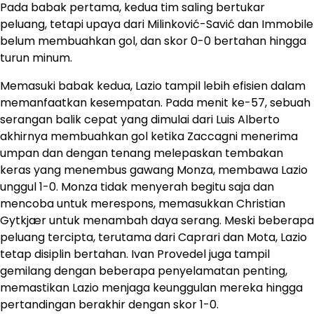
Pada babak pertama, kedua tim saling bertukar
peluang, tetapi upaya dari Milinković-Savić dan Immobile
belum membuahkan gol, dan skor 0-0 bertahan hingga
turun minum.
Memasuki babak kedua, Lazio tampil lebih efisien dalam
memanfaatkan kesempatan. Pada menit ke-57, sebuah
serangan balik cepat yang dimulai dari Luis Alberto
akhirnya membuahkan gol ketika Zaccagni menerima
umpan dan dengan tenang melepaskan tembakan
keras yang menembus gawang Monza, membawa Lazio
unggul 1-0. Monza tidak menyerah begitu saja dan
mencoba untuk merespons, memasukkan Christian
Gytkjær untuk menambah daya serang. Meski beberapa
peluang tercipta, terutama dari Caprari dan Mota, Lazio
tetap disiplin bertahan. Ivan Provedel juga tampil
gemilang dengan beberapa penyelamatan penting,
memastikan Lazio menjaga keunggulan mereka hingga
pertandingan berakhir dengan skor 1-0.