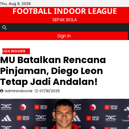
Skip
Thu, Aug 6, 2026
FOOTBALL INDOOR LEAGUE
to
content
SEPAK BOLA
Sign In
LIGA INGGRIS
MU Batalkan Rencana
Pinjaman, Diego Leon
Tetap Jadi Andalan!
adminindoorle
07/18/2025