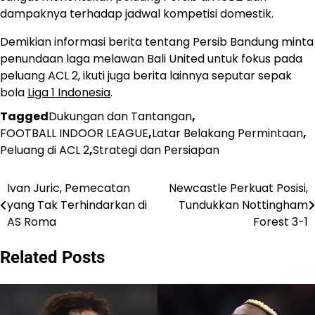
dampaknya terhadap jadwal kompetisi domestik.
Demikian informasi berita tentang Persib Bandung minta
penundaan laga melawan Bali United untuk fokus pada
peluang ACL 2, ikuti juga berita lainnya seputar sepak
bola
Liga 1 Indonesia
.
Tagged
Dukungan dan Tantangan
,
FOOTBALL INDOOR LEAGUE
,
Latar Belakang Permintaan
,
Peluang di ACL 2
,
Strategi dan Persiapan
Ivan Juric, Pemecatan
Newcastle Perkuat Posisi,
Post
yang Tak Terhindarkan di
Tundukkan Nottingham
navigation
AS Roma
Forest 3-1
Related Posts