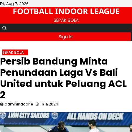
Skip
Fri, Aug 7, 2026
FOOTBALL INDOOR LEAGUE
to
content
SEPAK BOLA
Sign In
SEPAK BOLA
Persib Bandung Minta
Penundaan Laga Vs Bali
United untuk Peluang ACL
2
adminindoorle
11/11/2024