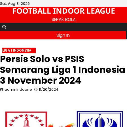
Skip
Sat, Aug 8, 2026
FOOTBALL INDOOR LEAGUE
to
content
SEPAK BOLA
Sign In
LIGA 1 INDONESIA
Persis Solo vs PSIS
Semarang Liga 1 Indonesia
3 November 2024
adminindoorle
11/20/2024