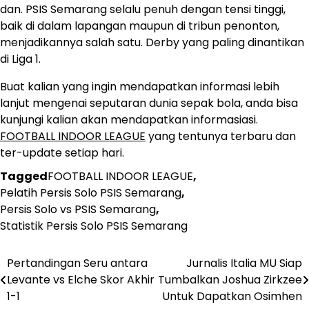
dan. PSIS Semarang selalu penuh dengan tensi tinggi,
baik di dalam lapangan maupun di tribun penonton,
menjadikannya salah satu. Derby yang paling dinantikan
di Liga 1.
Buat kalian yang ingin mendapatkan informasi lebih
lanjut mengenai seputaran dunia sepak bola, anda bisa
kunjungi kalian akan mendapatkan informasiasi.
FOOTBALL INDOOR LEAGUE
yang tentunya terbaru dan
ter-update setiap hari.
Tagged
FOOTBALL INDOOR LEAGUE
,
Pelatih Persis Solo PSIS Semarang
,
Persis Solo vs PSIS Semarang
,
Statistik Persis Solo PSIS Semarang
Pertandingan Seru antara
Jurnalis Italia MU Siap
Post
Levante vs Elche Skor Akhir
Tumbalkan Joshua Zirkzee
navigation
1-1
Untuk Dapatkan Osimhen