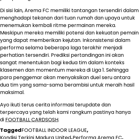
Di sisi lain, Arema FC memiliki tantangan tersendiri dalam
menghadapi tekanan dari tuan rumah dan upaya untuk
menemukan kembali ritme permainan mereka.
Meskipun mereka memiliki potensi dan kekuatan pemain
yang dapat memberikan kejutan. Inkonsistensi dalam
performa selama beberapa laga terakhir menjadi
perhatian tersendiri. ​Prediksi pertandingan ini akan
sangat menentukan bagi kedua tim dalam konteks
klasemen dan momentum mereka di Liga 1. Sehingga
para penggemar akan menyaksikan duel seru antara
dua tim yang sama-sama berambisi untuk meraih hasil
maksimal.​
Ayo ikuti terus cerita informasi terupdate dan
terpercaya yang telah kami rangkum pastinya hanya
di
FOOTBALL CARDSOSH
.
Tagged
FOOTBALL INDOOR LEAGUE
,
Kondisi Terkini Madura United
,
Performa Arema FC
,