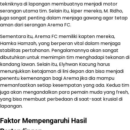
tekniknya di lapangan membuatnya menjadi motor
serangan utama tim. Selain itu, kiper mereka, M. Ridho,
juga sangat penting dalam menjaga gawang agar tetap
aman dari serangan Arema FC.
Sementara itu, Arema FC memiliki kapten mereka,
Hamka Hamzah, yang berperan vital dalam menjaga
stabilitas pertahanan. Pengalamannya akan sangat
dibutuhkan untuk memimpin tim menghadapi tekanan di
kandang lawan. Selain itu, Elyhwan Kacung harus
menunjukkan ketajaman di lini depan dan bisa menjadi
penentu kemenangan bagi Arema jika dia mampu
memanfaatkan setiap kesempatan yang ada. Kedua tim
juga akan mengandalkan para pemain muda yang fresh,
yang bisa membuat perbedaan di saat-saat krusial di
lapangan.
Faktor Mempengaruhi Hasil