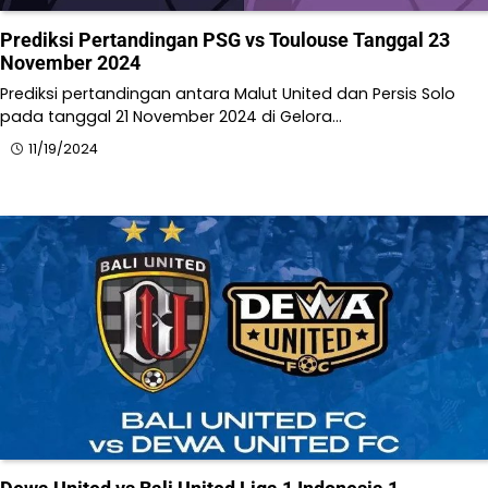
​Prediksi Pertandingan PSG vs Toulouse Tanggal 23
November 2024
Prediksi pertandingan antara Malut United dan Persis Solo
pada tanggal 21 November 2024 di Gelora…
11/19/2024