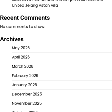
United Jelang Aston Villa
Recent Comments
No comments to show.
Archives
May 2026
April 2026
March 2026
February 2026
January 2026
December 2025
November 2025