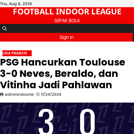
Skip
Thu, Aug 6, 2026
FOOTBALL INDOOR LEAGUE
to
content
SEPAK BOLA
Sign In
LIGA PRANCIS
PSG Hancurkan Toulouse
3-0 Neves, Beraldo, dan
Vitinha Jadi Pahlawan
adminindoorle
11/24/2024