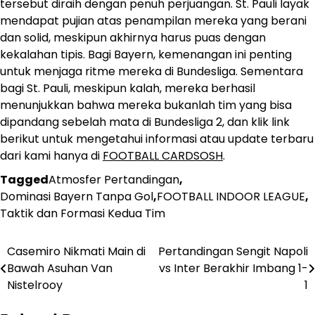
tersebut diraih dengan penuh perjuangan. St. Pauli layak
mendapat pujian atas penampilan mereka yang berani
dan solid, meskipun akhirnya harus puas dengan
kekalahan tipis. Bagi Bayern, kemenangan ini penting
untuk menjaga ritme mereka di Bundesliga. Sementara
bagi St. Pauli, meskipun kalah, mereka berhasil
menunjukkan bahwa mereka bukanlah tim yang bisa
dipandang sebelah mata di Bundesliga 2, dan klik link
berikut untuk mengetahui informasi atau update terbaru
dari kami hanya di
FOOTBALL CARDSOSH
.
Tagged
Atmosfer Pertandingan
,
Dominasi Bayern Tanpa Gol
,
FOOTBALL INDOOR LEAGUE
,
Taktik dan Formasi Kedua Tim
Casemiro Nikmati Main di
Pertandingan Sengit Napoli
Post
Bawah Asuhan Van
vs Inter Berakhir Imbang 1-
navigation
Nistelrooy
1