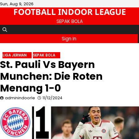
Skip
Sun, Aug 9, 2026
FOOTBALL INDOOR LEAGUE
to
content
SEPAK BOLA
Sign In
LIGA JERMAN
SEPAK BOLA
St. Pauli Vs Bayern
Munchen: Die Roten
Menang 1-0
adminindoorle
11/12/2024