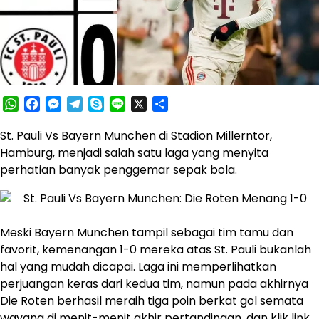
WhatsApp
Facebook
Messenger
Telegram
Skype
Line
X
Share
St. Pauli Vs Bayern Munchen di Stadion Millerntor,
Hamburg, menjadi salah satu laga yang menyita
perhatian banyak penggemar sepak bola.
Meski Bayern Munchen tampil sebagai tim tamu dan
favorit, kemenangan 1-0 mereka atas St. Pauli bukanlah
hal yang mudah dicapai. Laga ini memperlihatkan
perjuangan keras dari kedua tim, namun pada akhirnya
Die Roten berhasil meraih tiga poin berkat gol semata
wayang di menit-menit akhir pertandingan, dan klik link