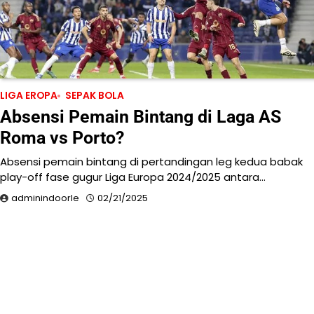
LIGA EROPA
SEPAK BOLA
Absensi Pemain Bintang di Laga AS
Roma vs Porto?
Absensi pemain bintang di pertandingan leg kedua babak
play-off fase gugur Liga Europa 2024/2025 antara…
adminindoorle
02/21/2025