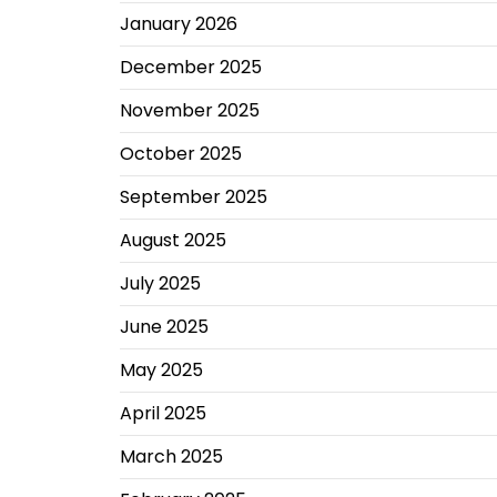
January 2026
December 2025
November 2025
October 2025
September 2025
August 2025
July 2025
June 2025
May 2025
April 2025
March 2025