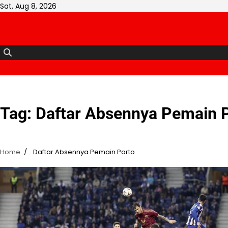
Skip
Sat, Aug 8, 2026
to
content
Tag:
Daftar Absennya Pemain 
Home
Daftar Absennya Pemain Porto