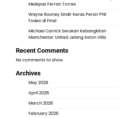
Melepas Ferran Torres
Wayne Rooney Sindir Keras Peran Phil
Foden di Final
Michael Carrick Serukan Kebangkitan
Manchester United Jelang Aston Villa
Recent Comments
No comments to show.
Archives
May 2026
April 2026
March 2026
February 2026