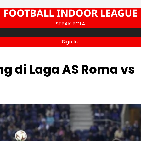
FOOTBALL INDOOR LEAGUE
SEPAK BOLA
Sign In
ng di Laga AS Roma vs