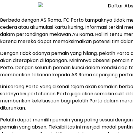
Berbeda dengan AS Roma, FC Porto tampaknya tidak meng
cedera atau akumulasi kartu kuning. Informasi terkini
dalam pertandingan melawan AS Roma. Hal ini tentu menja
karena mereka dapat memaksimalkan potensi tim dal
Dengan tidak adanya pemain yang hilang, pelatih Porto 
akan diterapkan di lapangan. Minimnya absensi pemain 
Porto. Dengan seluruh pemain kunci dalam kondisi siap
memberikan tekanan kepada AS Roma sepanjang perta
Lini serang Porto yang dikenal tajam akan semakin berb
solidnya lini pertahanan Porto juga akan semakin sulit d
memberikan keleluasaan bagi pelatih Porto dalam mer
diturunkan.
Pelatih dapat memilih pemain yang paling sesuai dengan
pemain yang absen. Fleksibilitas ini menjadi modal pen