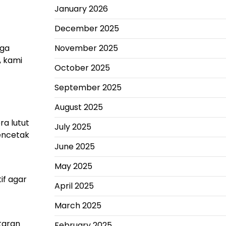
January 2026
December 2025
gga
November 2025
, kami
October 2025
September 2025
August 2025
a lutut
July 2025
pencetak
June 2025
May 2025
if agar
April 2025
March 2025
taran
February 2025