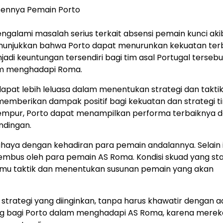
alami masalah serius terkait absensi pemain kunci aki
 menunjukkan bahwa Porto dapat menurunkan kekuatan ter
di keuntungan tersendiri bagi tim asal Portugal tersebu
am menghadapi Roma.
dapat lebih leluasa dalam menentukan strategi dan takti
memberikan dampak positif bagi kekuatan dan strategi t
 tempur, Porto dapat menampilkan performa terbaiknya 
ndingan.
ahaya dengan kehadiran para pemain andalannya. Selain i
itembus oleh para pemain AS Roma. Kondisi skuad yang sta
amu taktik dan menentukan susunan pemain yang akan
 strategi yang diinginkan, tanpa harus khawatir dengan 
ting bagi Porto dalam menghadapi AS Roma, karena merek