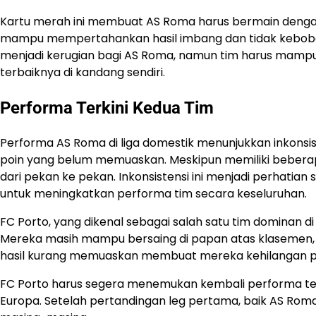
Kartu merah ini membuat AS Roma harus bermain dengan
mampu mempertahankan hasil imbang dan tidak kebobol
menjadi kerugian bagi AS Roma, namun tim harus mamp
terbaiknya di kandang sendiri.
Performa Terkini Kedua Tim
Performa AS Roma di liga domestik menunjukkan inkonsis
poin yang belum memuaskan. Meskipun memiliki beberapa
dari pekan ke pekan. Inkonsistensi ini menjadi perhatian
untuk meningkatkan performa tim secara keseluruhan.
FC Porto, yang dikenal sebagai salah satu tim dominan di
Mereka masih mampu bersaing di papan atas klasemen
hasil kurang memuaskan membuat mereka kehilangan po
FC Porto harus segera menemukan kembali performa terba
Europa. Setelah pertandingan leg pertama, baik AS Ro