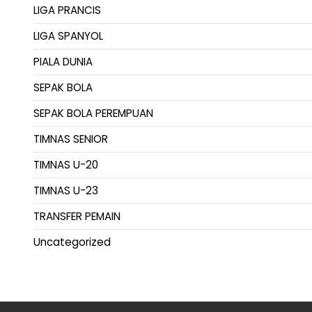
LIGA PRANCIS
LIGA SPANYOL
PIALA DUNIA
SEPAK BOLA
SEPAK BOLA PEREMPUAN
TIMNAS SENIOR
TIMNAS U-20
TIMNAS U-23
TRANSFER PEMAIN
Uncategorized