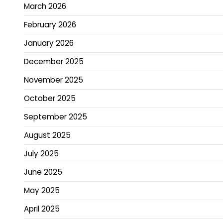
March 2026
February 2026
January 2026
December 2025
November 2025
October 2025
September 2025
August 2025
July 2025
June 2025
May 2025
April 2025