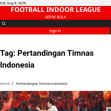
Skip
Sat, Aug 8, 2026
FOOTBALL INDOOR LEAGUE
to
content
SEPAK BOLA
Sign In
Tag:
Pertandingan Timnas
Indonesia
Home
Pertandingan Timnas Indonesia