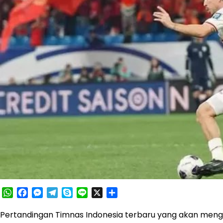
WhatsApp
Facebook
Messenger
Telegram
Skype
Line
X
Share
Pertandingan Timnas Indonesia terbaru yang akan menghad