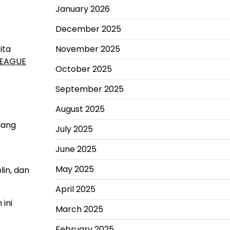
January 2026
December 2025
ita
November 2025
LEAGUE
October 2025
September 2025
August 2025
lang
July 2025
June 2025
May 2025
lin, dan
April 2025
ini
March 2025
February 2025