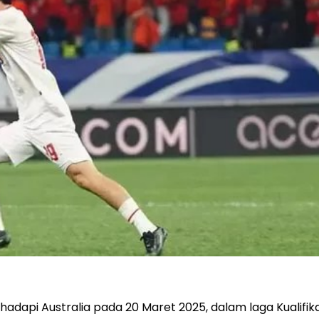
api Australia pada 20 Maret 2025, dalam laga Kualifikas