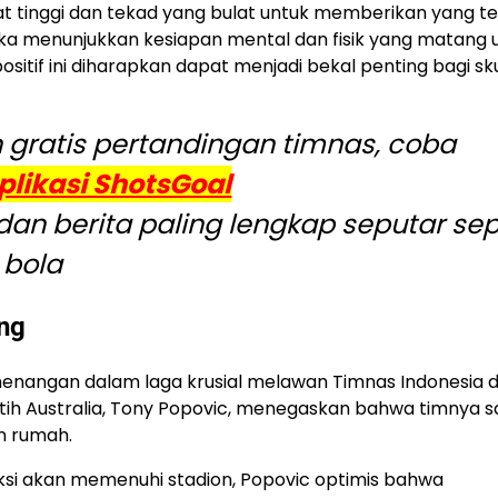
tinggi dan tekad yang bulat untuk memberikan yang ter
a menunjukkan kesiapan mental dan fisik yang matang 
sitif ini diharapkan dapat menjadi bekal penting bagi s
n gratis pertandingan timnas, coba
likasi ShotsGoal
dan berita paling lengkap seputar se
bola
ang
menangan dalam laga krusial melawan Timnas Indonesia d
elatih Australia, Tony Popovic, menegaskan bahwa timnya 
n rumah.
ksi akan memenuhi stadion, Popovic optimis bahwa