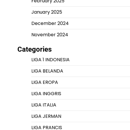
February 2025
January 2025
December 2024
November 2024
Categories
LIGA 1 INDONESIA
LIGA BELANDA
LIGA EROPA
LIGA INGGRIS
LIGA ITALIA
LIGA JERMAN
LIGA PRANCIS