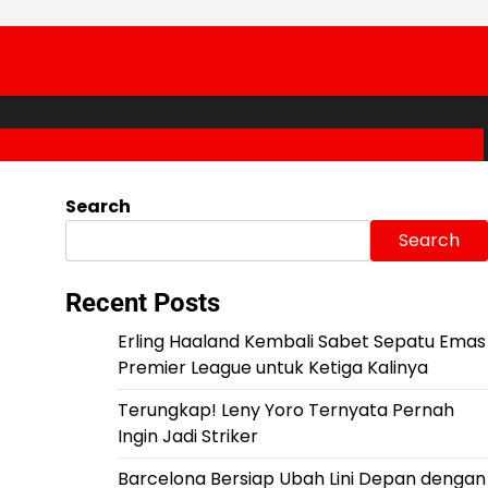
Search
Search
Recent Posts
Erling Haaland Kembali Sabet Sepatu Emas
Premier League untuk Ketiga Kalinya
Terungkap! Leny Yoro Ternyata Pernah
Ingin Jadi Striker
Barcelona Bersiap Ubah Lini Depan dengan