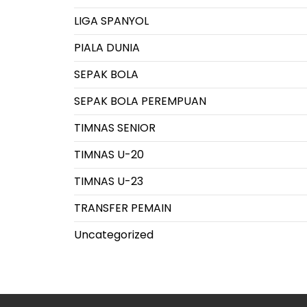
LIGA SPANYOL
PIALA DUNIA
SEPAK BOLA
SEPAK BOLA PEREMPUAN
TIMNAS SENIOR
TIMNAS U-20
TIMNAS U-23
TRANSFER PEMAIN
Uncategorized