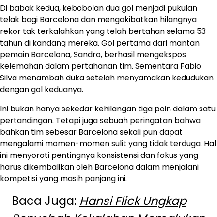
​Di babak kedua, kebobolan dua gol menjadi pukulan
telak bagi Barcelona dan mengakibatkan hilangnya
rekor tak terkalahkan yang telah bertahan selama 53
tahun di kandang mereka.​ Gol pertama dari mantan
pemain Barcelona, Sandro, berhasil mengekspos
kelemahan dalam pertahanan tim. Sementara Fabio
Silva menambah duka setelah menyamakan kedudukan
dengan gol keduanya.
Ini bukan hanya sekedar kehilangan tiga poin dalam satu
pertandingan. Tetapi juga sebuah peringatan bahwa
bahkan tim sebesar Barcelona sekali pun dapat
mengalami momen-momen sulit yang tidak terduga. Hal
ini menyoroti pentingnya konsistensi dan fokus yang
harus dikembalikan oleh Barcelona dalam menjalani
kompetisi yang masih panjang ini.
Baca Juga:
Hansi Flick Ungkap