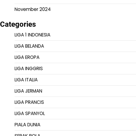
November 2024
Categories
LIGA 1 INDONESIA
LIGA BELANDA
LIGA EROPA
LIGA INGGRIS
LIGA ITALIA
LIGA JERMAN
LIGA PRANCIS
LIGA SPANYOL
PIALA DUNIA
SEPAK BOLA