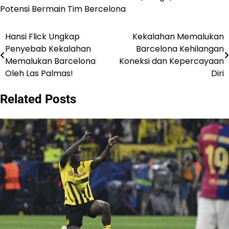
Potensi Bermain Tim Bercelona
Hansi Flick Ungkap
Kekalahan Memalukan
Post
Penyebab Kekalahan
Barcelona Kehilangan
navigation
Memalukan Barcelona
Koneksi dan Kepercayaan
Oleh Las Palmas!​
Diri
Related Posts