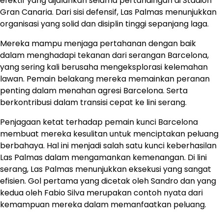
efektif yang dijalankan selama pertandingan di Stadion
Gran Canaria. Dari sisi defensif, Las Palmas menunjukkan
organisasi yang solid dan disiplin tinggi sepanjang laga.
Mereka mampu menjaga pertahanan dengan baik
dalam menghadapi tekanan dari serangan Barcelona,
yang sering kali berusaha mengeksplorasi kelemahan
lawan. Pemain belakang mereka memainkan peranan
penting dalam menahan agresi Barcelona. Serta
berkontribusi dalam transisi cepat ke lini serang. ​
Penjagaan ketat terhadap pemain kunci Barcelona
membuat mereka kesulitan untuk menciptakan peluang
berbahaya. Hal ini menjadi salah satu kunci keberhasilan
Las Palmas dalam mengamankan kemenangan.​ Di lini
serang, Las Palmas menunjukkan eksekusi yang sangat
efisien. Gol pertama yang dicetak oleh Sandro dan yang
kedua oleh Fabio Silva merupakan contoh nyata dari
kemampuan mereka dalam memanfaatkan peluang.