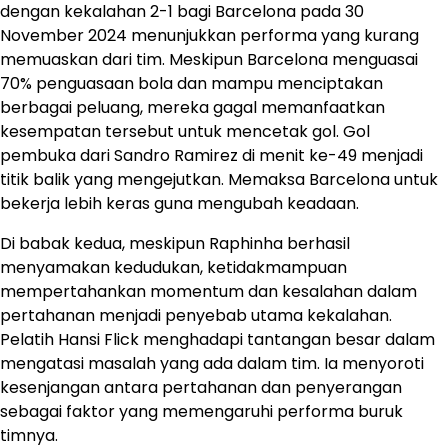
dengan kekalahan 2-1 bagi Barcelona pada 30
November 2024 menunjukkan performa yang kurang
memuaskan dari tim. Meskipun Barcelona menguasai
70% penguasaan bola dan mampu menciptakan
berbagai peluang, mereka gagal memanfaatkan
kesempatan tersebut untuk mencetak gol. Gol
pembuka dari Sandro Ramirez di menit ke-49 menjadi
titik balik yang mengejutkan. Memaksa Barcelona untuk
bekerja lebih keras guna mengubah keadaan.
Di babak kedua, meskipun Raphinha berhasil
menyamakan kedudukan, ketidakmampuan
mempertahankan momentum dan kesalahan dalam
pertahanan menjadi penyebab utama kekalahan.
Pelatih Hansi Flick menghadapi tantangan besar dalam
mengatasi masalah yang ada dalam tim. Ia menyoroti
kesenjangan antara pertahanan dan penyerangan
sebagai faktor yang memengaruhi performa buruk
timnya.