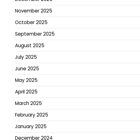
November 2025
October 2025
September 2025
August 2025
July 2025
June 2025
May 2025
April 2025
March 2025
February 2025
January 2025
December 2024