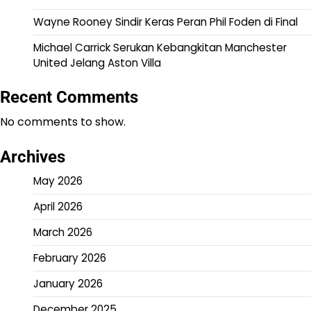
Wayne Rooney Sindir Keras Peran Phil Foden di Final
Michael Carrick Serukan Kebangkitan Manchester
United Jelang Aston Villa
Recent Comments
No comments to show.
Archives
May 2026
April 2026
March 2026
February 2026
January 2026
December 2025