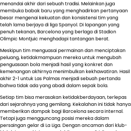
menandai akhir dari sebuah tradisi. Melainkan juga
membuka babak baru yang menghadirkan pertanyaan
besar mengenai kekuatan dan konsistensi tim yang
telah lama berjaya di liga Spanyol. Di lapangan yang
penuh tekanan, Barcelona yang berlaga di Stadion
Olimpic Montjuic menghadapi tantangan berat.
Meskipun tim menguasai permainan dan menciptakan
peluang, ketidakmampuan mereka untuk mengubah
penguasaan bola menjadi hasil yang konkret dan
kemenangan akhirnya menimbulkan kekhawatiran. Hasil
akhir 2-1 untuk Las Palmas menjadi sebuah pertanda
bahwa tidak ada yang abadi dalam sepak bola.
Setiap tim bisa merasakan ketidakberdayaan, terlepas
dari sejarahnya yang gemilang. Kekalahan ini tidak hanya
memberikan dampak bagi Barcelona secara internal.
Tetapi juga mengguncang posisi mereka dalam
persaingan gelar di La Liga. Dengan ancaman dari klub-