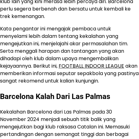
klub lain yang kini merasa lebih percaya diri. Barcelona
perlu segera berbenah dan bersatu untuk kembali ke
trek kemenangan.
Kata pengantar ini mengajak pembaca untuk
menyelami lebih dalam tentang kekalahan yang
mengejutkan ini, menjelajahi akar permasalahan tim.
Serta menggali harapan dan tantangan yang akan
dihadapi oleh klub dalam upaya mengembalikan
kejayaannya. Berikut ini,
FOOTBALL INDOOR LEAGUE
akan
memberikan informasi seputar sepakbola yang pastinya
sangat rekomend untuk kalian kunjungin.
Barcelona Kalah Dari Las Palmas
Kekalahan Barcelona dari Las Palmas pada 30
November 2024 menjadi sebuah titik balik yang
mengejutkan bagi klub raksasa Catalan ini. Memasuki
pertandingan dengan semangat tinggi dan berbagai