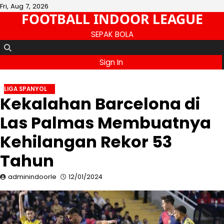
Skip
Fri, Aug 7, 2026
FOOTBALL INDOOR LEAGUE
to
content
SEPAK BOLA
Sign In
LIGA SPANYOL
Kekalahan Barcelona di
Las Palmas Membuatnya
Kehilangan Rekor 53
Tahun
adminindoorle
12/01/2024