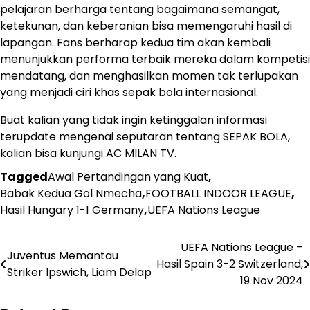
pelajaran berharga tentang bagaimana semangat,
ketekunan, dan keberanian bisa memengaruhi hasil di
lapangan. Fans berharap kedua tim akan kembali
menunjukkan performa terbaik mereka dalam kompetisi
mendatang, dan menghasilkan momen tak terlupakan
yang menjadi ciri khas sepak bola internasional.
Buat kalian yang tidak ingin ketinggalan informasi
terupdate mengenai seputaran tentang SEPAK BOLA,
kalian bisa kunjungi
AC MILAN TV
.
Tagged
Awal Pertandingan yang Kuat
,
Babak Kedua Gol Nmecha
,
FOOTBALL INDOOR LEAGUE
,
Hasil Hungary 1-1 Germany
,
UEFA Nations League
UEFA Nations League –
Post
Juventus Memantau
Hasil Spain 3-2 Switzerland,
Striker Ipswich, Liam Delap
navigation
19 Nov 2024