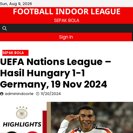
Skip
Sun, Aug 9, 2026
FOOTBALL INDOOR LEAGUE
to
content
SEPAK BOLA
Sign In
SEPAK BOLA
UEFA Nations League –
Hasil Hungary 1-1
Germany, 19 Nov 2024
adminindoorle
11/20/2024