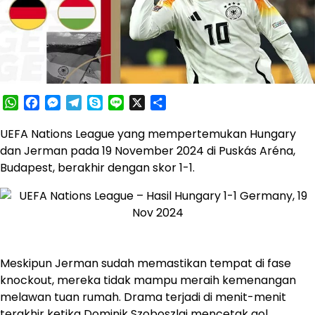
WhatsApp
Facebook
Messenger
Telegram
Skype
Line
X
Share
UEFA Nations League yang mempertemukan Hungary
dan Jerman pada 19 November 2024 di Puskás Aréna,
Budapest, berakhir dengan skor 1-1.​
Meskipun Jerman sudah memastikan tempat di fase
knockout, mereka tidak mampu meraih kemenangan
melawan tuan rumah. Drama terjadi di menit-menit
terakhir ketika Dominik Szoboszlai mencetak gol