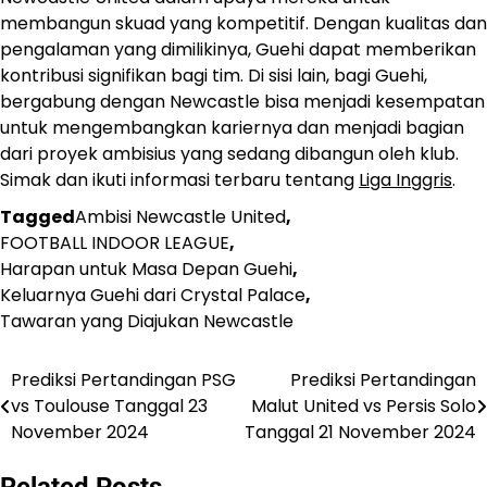
membangun skuad yang kompetitif. Dengan kualitas dan
pengalaman yang dimilikinya, Guehi dapat memberikan
kontribusi signifikan bagi tim. Di sisi lain, bagi Guehi,
bergabung dengan Newcastle bisa menjadi kesempatan
untuk mengembangkan kariernya dan menjadi bagian
dari proyek ambisius yang sedang dibangun oleh klub.
Simak dan ikuti informasi terbaru tentang
Liga Inggris
.
Tagged
Ambisi Newcastle United
,
FOOTBALL INDOOR LEAGUE
,
Harapan untuk Masa Depan Guehi
,
Keluarnya Guehi dari Crystal Palace
,
Tawaran yang Diajukan Newcastle
​Prediksi Pertandingan PSG
​Prediksi Pertandingan
Post
vs Toulouse Tanggal 23
Malut United vs Persis Solo
navigation
November 2024
Tanggal 21 November 2024
Related Posts