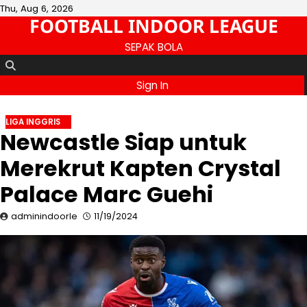
Skip
Thu, Aug 6, 2026
FOOTBALL INDOOR LEAGUE
to
content
SEPAK BOLA
Sign In
LIGA INGGRIS
Newcastle Siap untuk
Merekrut Kapten Crystal
Palace Marc Guehi
adminindoorle
11/19/2024