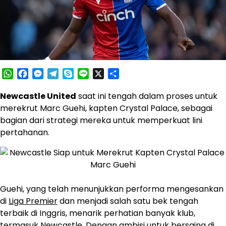
WhatsApp
Facebook
Messenger
Telegram
Skype
Line
X
Share
Newcastle United
saat ini tengah dalam proses untuk
merekrut Marc Guehi, kapten Crystal Palace, sebagai
bagian dari strategi mereka untuk memperkuat lini
pertahanan.
Guehi, yang telah menunjukkan performa mengesankan
di
Liga Premier
dan menjadi salah satu bek tengah
terbaik di Inggris, menarik perhatian banyak klub,
termasuk Newcastle. Dengan ambisi untuk bersaing di